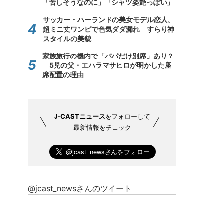
「苦しそうなのに」「シャツ姿艶っぽい」
サッカー・ハーランドの美女モデル恋人、
超ミニ丈ワンピで色気ダダ漏れ すらり神
スタイルの美貌
家族旅行の機内で「パパだけ別席」あり？
5児の父・エハラマサヒロが明かした座
席配置の理由
J-CASTニュース
をフォローして
最新情報をチェック
@jcast_newsさんのツイート