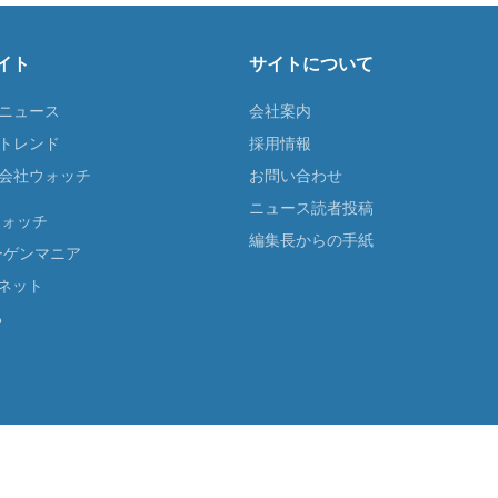
イト
サイトについて
Tニュース
会社案内
Tトレンド
採用情報
ST会社ウォッチ
お問い合わせ
ニュース読者投稿
ウォッチ
編集長からの手紙
ーゲンマニア
ネット
る