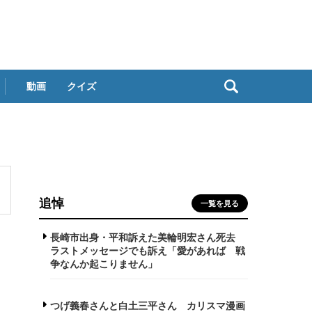
動画
クイズ
追悼
一覧を見る
長崎市出身・平和訴えた美輪明宏さん死去
ラストメッセージでも訴え「愛があれば 戦
争なんか起こりません」
つげ義春さんと白土三平さん カリスマ漫画