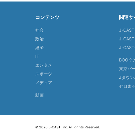
コンテンツ
関連サ
社会
J-CAS
政治
J-CAS
経済
J-CA
IT
BOOK
エンタメ
東京バ
スポーツ
Jタウン
メディア
ゼロま
動画
© 2026 J-CAST, Inc. All Rights Reserved.