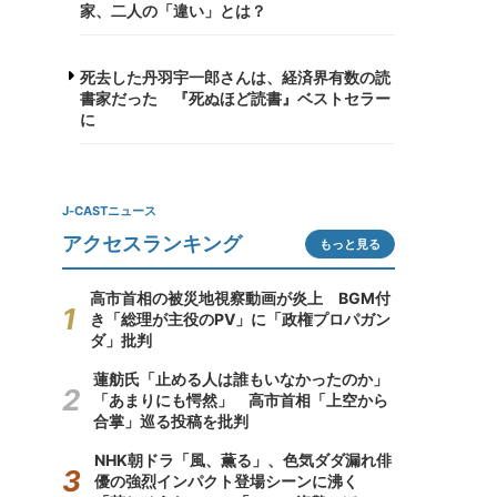
家、二人の「違い」とは？
死去した丹羽宇一郎さんは、経済界有数の読
書家だった 『死ぬほど読書』ベストセラー
に
J-CASTニュース
アクセスランキング
もっと見る
高市首相の被災地視察動画が炎上 BGM付
き「総理が主役のPV」に「政権プロパガン
ダ」批判
蓮舫氏「止める人は誰もいなかったのか」
「あまりにも愕然」 高市首相「上空から
合掌」巡る投稿を批判
NHK朝ドラ「風、薫る」、色気ダダ漏れ俳
優の強烈インパクト登場シーンに沸く