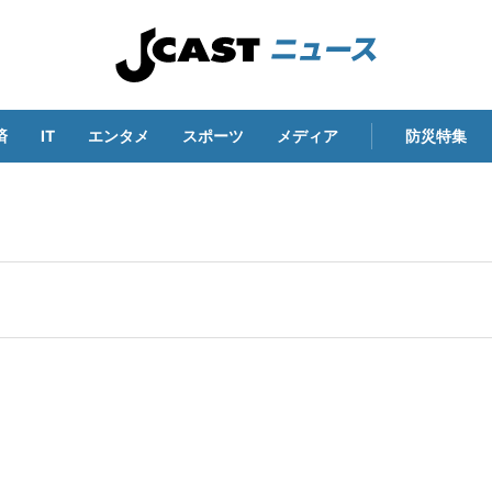
済
IT
エンタメ
スポーツ
メディア
防災特集