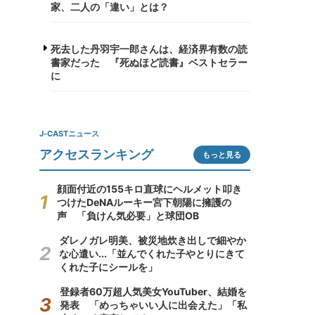
家、二人の「違い」とは？
死去した丹羽宇一郎さんは、経済界有数の読
書家だった 『死ぬほど読書』ベストセラー
に
J-CASTニュース
アクセスランキング
もっと見る
顔面付近の155キロ直球にヘルメット叩き
つけたDeNAルーキー宮下朝陽に擁護の
声 「負けん気必要」と球団OB
ダレノガレ明美、被災地炊き出しで細やか
な心遣い...「並んでくれた子やとりにきて
くれた子にシールを」
登録者60万超人気美女YouTuber、結婚を
発表 「めっちゃいい人に出会えた」「私