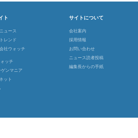
イト
サイトについて
Tニュース
会社案内
Tトレンド
採用情報
ST会社ウォッチ
お問い合わせ
ニュース読者投稿
ウォッチ
編集長からの手紙
ーゲンマニア
ネット
る