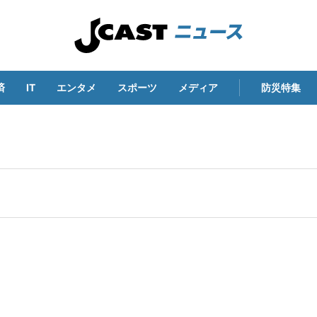
済
IT
エンタメ
スポーツ
メディア
防災特集