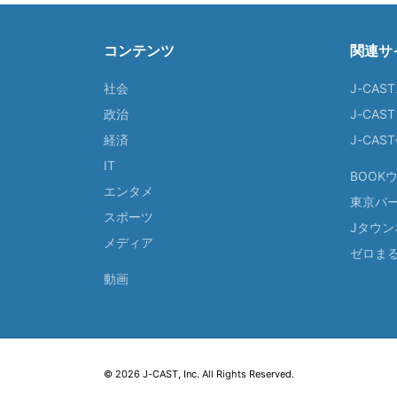
コンテンツ
関連サ
社会
J-CAS
政治
J-CAS
経済
J-CA
IT
BOOK
エンタメ
東京バ
スポーツ
Jタウン
メディア
ゼロま
動画
© 2026 J-CAST, Inc. All Rights Reserved.