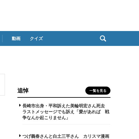
動画
クイズ
追悼
一覧を見る
長崎市出身・平和訴えた美輪明宏さん死去
ラストメッセージでも訴え「愛があれば 戦
争なんか起こりません」
つげ義春さんと白土三平さん カリスマ漫画