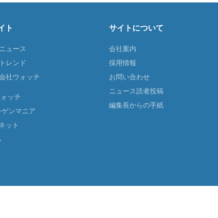
イト
サイトについて
Tニュース
会社案内
Tトレンド
採用情報
ST会社ウォッチ
お問い合わせ
ニュース読者投稿
ウォッチ
編集長からの手紙
ーゲンマニア
ネット
る