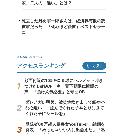
家、二人の「違い」とは？
死去した丹羽宇一郎さんは、経済界有数の読
書家だった 『死ぬほど読書』ベストセラー
に
J-CASTニュース
アクセスランキング
もっと見る
顔面付近の155キロ直球にヘルメット叩き
つけたDeNAルーキー宮下朝陽に擁護の
声 「負けん気必要」と球団OB
ダレノガレ明美、被災地炊き出しで細やか
な心遣い...「並んでくれた子やとりにきて
くれた子にシールを」
登録者60万超人気美女YouTuber、結婚を
発表 「めっちゃいい人に出会えた」「私