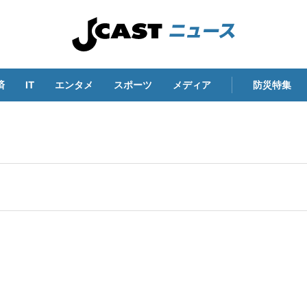
済
IT
エンタメ
スポーツ
メディア
防災特集