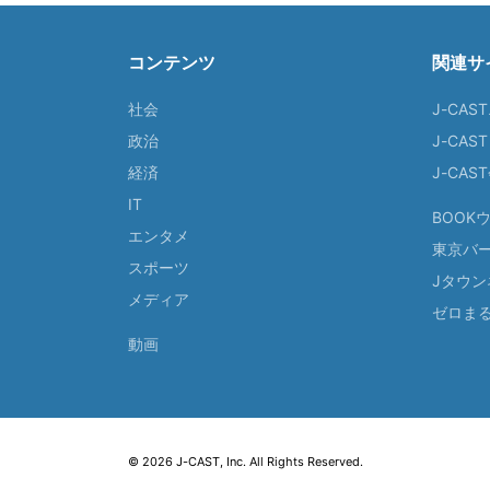
コンテンツ
関連サ
社会
J-CAS
政治
J-CAS
経済
J-CA
IT
BOOK
エンタメ
東京バ
スポーツ
Jタウン
メディア
ゼロま
動画
© 2026 J-CAST, Inc. All Rights Reserved.