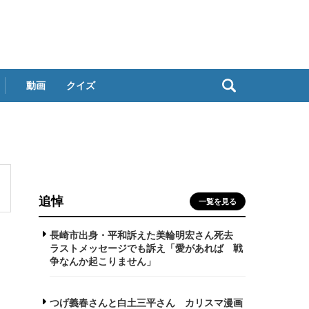
動画
クイズ
追悼
一覧を見る
長崎市出身・平和訴えた美輪明宏さん死去
ラストメッセージでも訴え「愛があれば 戦
争なんか起こりません」
つげ義春さんと白土三平さん カリスマ漫画