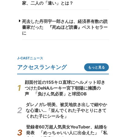
家、二人の「違い」とは？
死去した丹羽宇一郎さんは、経済界有数の読
書家だった 『死ぬほど読書』ベストセラー
に
J-CASTニュース
アクセスランキング
もっと見る
顔面付近の155キロ直球にヘルメット叩き
つけたDeNAルーキー宮下朝陽に擁護の
声 「負けん気必要」と球団OB
ダレノガレ明美、被災地炊き出しで細やか
な心遣い...「並んでくれた子やとりにきて
くれた子にシールを」
登録者60万超人気美女YouTuber、結婚を
発表 「めっちゃいい人に出会えた」「私