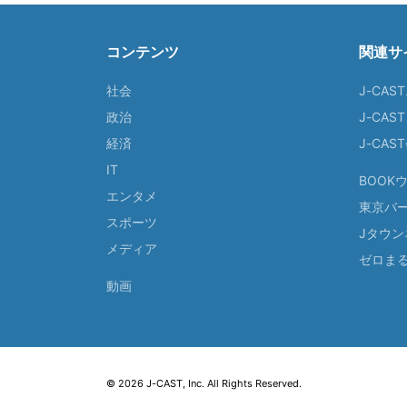
コンテンツ
関連サ
社会
J-CAS
政治
J-CAS
経済
J-CA
IT
BOOK
エンタメ
東京バ
スポーツ
Jタウン
メディア
ゼロま
動画
© 2026 J-CAST, Inc. All Rights Reserved.