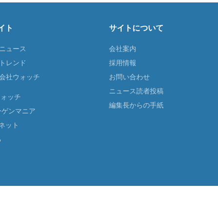
イト
サイトについて
Tニュース
会社案内
Tトレンド
採用情報
ST会社ウォッチ
お問い合わせ
ニュース読者投稿
ウォッチ
編集長からの手紙
ーゲンマニア
ネット
る