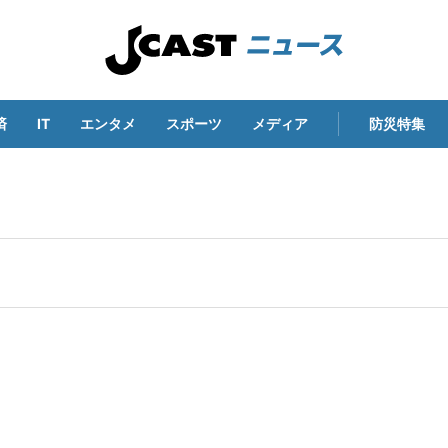
済
IT
エンタメ
スポーツ
メディア
防災特集