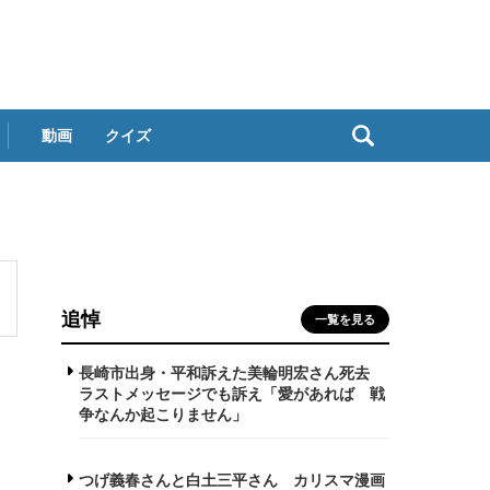
動画
クイズ
追悼
一覧を見る
長崎市出身・平和訴えた美輪明宏さん死去
ラストメッセージでも訴え「愛があれば 戦
争なんか起こりません」
つげ義春さんと白土三平さん カリスマ漫画