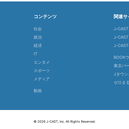
コンテンツ
関連サ
社会
J-CAS
政治
J-CAS
経済
J-CA
IT
BOOK
エンタメ
東京バ
スポーツ
Jタウン
メディア
ゼロま
動画
© 2026 J-CAST, Inc. All Rights Reserved.