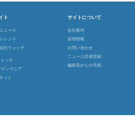
イト
サイトについて
Tニュース
会社案内
Tトレンド
採用情報
ST会社ウォッチ
お問い合わせ
ニュース読者投稿
ウォッチ
編集長からの手紙
ーゲンマニア
ネット
る