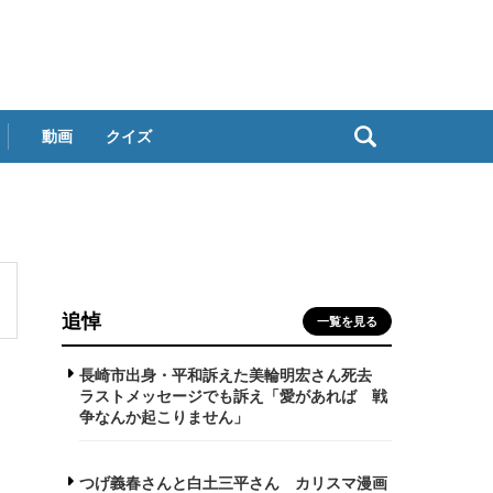
動画
クイズ
追悼
一覧を見る
長崎市出身・平和訴えた美輪明宏さん死去
ラストメッセージでも訴え「愛があれば 戦
争なんか起こりません」
つげ義春さんと白土三平さん カリスマ漫画