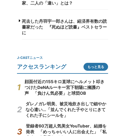
家、二人の「違い」とは？
死去した丹羽宇一郎さんは、経済界有数の読
書家だった 『死ぬほど読書』ベストセラー
に
J-CASTニュース
アクセスランキング
もっと見る
顔面付近の155キロ直球にヘルメット叩き
つけたDeNAルーキー宮下朝陽に擁護の
声 「負けん気必要」と球団OB
ダレノガレ明美、被災地炊き出しで細やか
な心遣い...「並んでくれた子やとりにきて
くれた子にシールを」
登録者60万超人気美女YouTuber、結婚を
発表 「めっちゃいい人に出会えた」「私