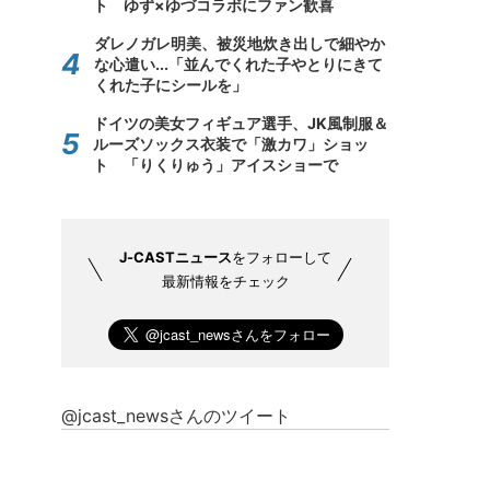
ト ゆず×ゆづコラボにファン歓喜
ダレノガレ明美、被災地炊き出しで細やか
な心遣い...「並んでくれた子やとりにきて
くれた子にシールを」
ドイツの美女フィギュア選手、JK風制服＆
ルーズソックス衣装で「激カワ」ショッ
ト 「りくりゅう」アイスショーで
J-CASTニュース
をフォローして
最新情報をチェック
@jcast_newsさんのツイート