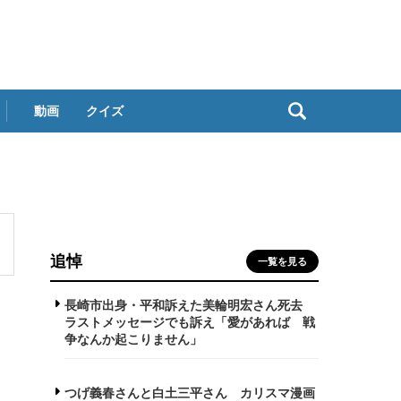
動画
クイズ
追悼
一覧を見る
長崎市出身・平和訴えた美輪明宏さん死去
ラストメッセージでも訴え「愛があれば 戦
争なんか起こりません」
つげ義春さんと白土三平さん カリスマ漫画