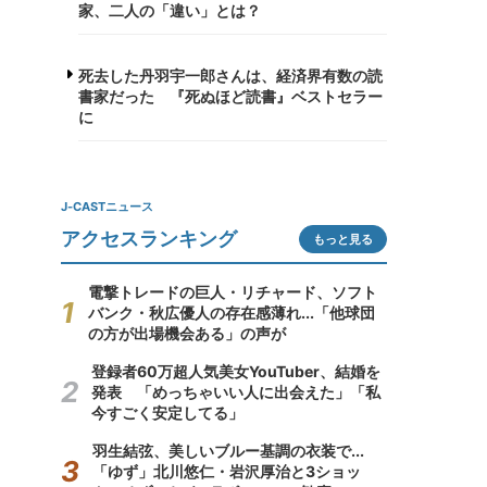
家、二人の「違い」とは？
死去した丹羽宇一郎さんは、経済界有数の読
書家だった 『死ぬほど読書』ベストセラー
に
J-CASTニュース
アクセスランキング
もっと見る
電撃トレードの巨人・リチャード、ソフト
バンク・秋広優人の存在感薄れ...「他球団
の方が出場機会ある」の声が
登録者60万超人気美女YouTuber、結婚を
発表 「めっちゃいい人に出会えた」「私
今すごく安定してる」
羽生結弦、美しいブルー基調の衣装で...
「ゆず」北川悠仁・岩沢厚治と3ショッ