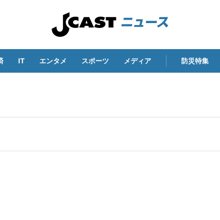
済
IT
エンタメ
スポーツ
メディア
防災特集