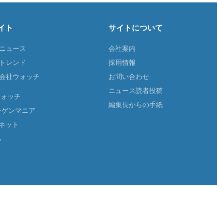
イト
サイトについて
Tニュース
会社案内
Tトレンド
採用情報
ST会社ウォッチ
お問い合わせ
ニュース読者投稿
ウォッチ
編集長からの手紙
ーゲンマニア
ネット
る