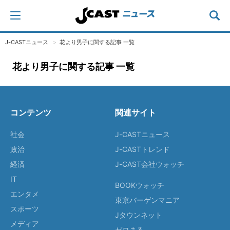
J-CASTニュース
花より男子に関する記事 一覧
花より男子に関する記事 一覧
コンテンツ
関連サイト
社会
J-CASTニュース
政治
J-CASTトレンド
経済
J-CAST会社ウォッチ
IT
BOOKウォッチ
エンタメ
東京バーゲンマニア
スポーツ
Jタウンネット
メディア
ゼロまる