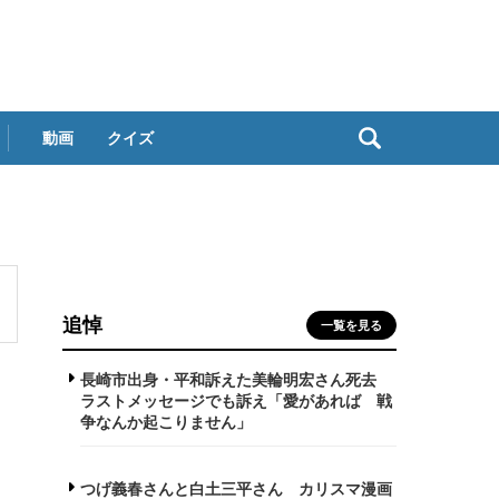
動画
クイズ
追悼
一覧を見る
長崎市出身・平和訴えた美輪明宏さん死去
ラストメッセージでも訴え「愛があれば 戦
争なんか起こりません」
つげ義春さんと白土三平さん カリスマ漫画