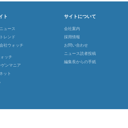
イト
サイトについて
Tニュース
会社案内
Tトレンド
採用情報
ST会社ウォッチ
お問い合わせ
ニュース読者投稿
ウォッチ
編集長からの手紙
ーゲンマニア
ネット
る