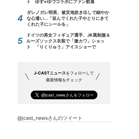
ト ゆず×ゆづコラボにファン歓喜
ダレノガレ明美、被災地炊き出しで細やか
な心遣い...「並んでくれた子やとりにきて
くれた子にシールを」
ドイツの美女フィギュア選手、JK風制服＆
ルーズソックス衣装で「激カワ」ショッ
ト 「りくりゅう」アイスショーで
J-CASTニュース
をフォローして
最新情報をチェック
@jcast_newsさんのツイート