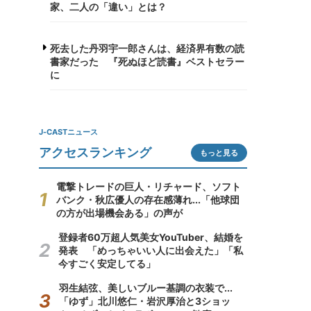
家、二人の「違い」とは？
死去した丹羽宇一郎さんは、経済界有数の読
書家だった 『死ぬほど読書』ベストセラー
に
J-CASTニュース
アクセスランキング
もっと見る
電撃トレードの巨人・リチャード、ソフト
バンク・秋広優人の存在感薄れ...「他球団
の方が出場機会ある」の声が
登録者60万超人気美女YouTuber、結婚を
発表 「めっちゃいい人に出会えた」「私
今すごく安定してる」
羽生結弦、美しいブルー基調の衣装で...
「ゆず」北川悠仁・岩沢厚治と3ショッ