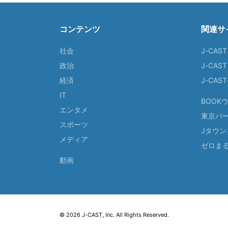
コンテンツ
関連サ
社会
J-CAS
政治
J-CAS
経済
J-CA
IT
BOOK
エンタメ
東京バ
スポーツ
Jタウン
メディア
ゼロま
動画
© 2026 J-CAST, Inc. All Rights Reserved.