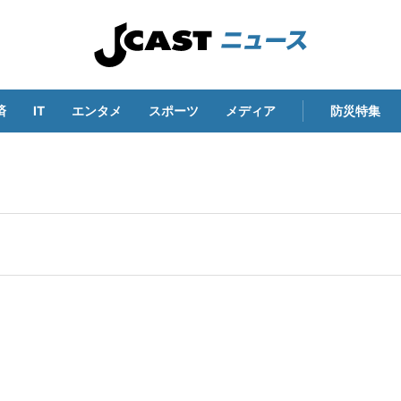
済
IT
エンタメ
スポーツ
メディア
防災特集