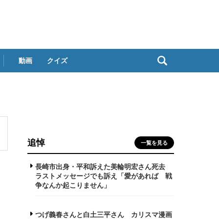
動画
クイズ
追悼
一覧を見る
長崎市出身・平和訴えた美輪明宏さん死去
ラストメッセージでも訴え「愛があれば 戦
争なんか起こりません」
つげ義春さんと白土三平さん カリスマ漫画