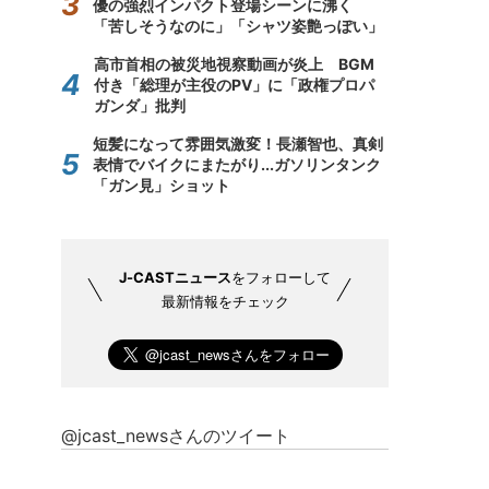
優の強烈インパクト登場シーンに沸く
「苦しそうなのに」「シャツ姿艶っぽい」
高市首相の被災地視察動画が炎上 BGM
付き「総理が主役のPV」に「政権プロパ
ガンダ」批判
短髪になって雰囲気激変！長瀬智也、真剣
表情でバイクにまたがり...ガソリンタンク
「ガン見」ショット
J-CASTニュース
をフォローして
最新情報をチェック
@jcast_newsさんのツイート