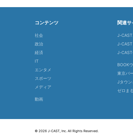
コンテンツ
関連サ
社会
J-CAS
政治
J-CAS
経済
J-CA
IT
BOOK
エンタメ
東京バ
スポーツ
Jタウン
メディア
ゼロま
動画
© 2026 J-CAST, Inc. All Rights Reserved.