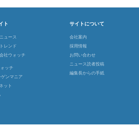
イト
サイトについて
Tニュース
会社案内
Tトレンド
採用情報
ST会社ウォッチ
お問い合わせ
ニュース読者投稿
ウォッチ
編集長からの手紙
ーゲンマニア
ネット
る