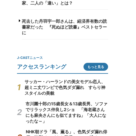
家、二人の「違い」とは？
死去した丹羽宇一郎さんは、経済界有数の読
書家だった 『死ぬほど読書』ベストセラー
に
J-CASTニュース
アクセスランキング
もっと見る
サッカー・ハーランドの美女モデル恋人、
超ミニ丈ワンピで色気ダダ漏れ すらり神
スタイルの美貌
市川團十郎の15歳長女＆13歳長男、ソファ
でリラックス仲良し2ショ 「海老蔵さん
にも麻央さんにも似てますね」「大人にな
ったな～」
NHK朝ドラ「風、薫る」、色気ダダ漏れ俳