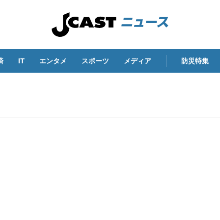
済
IT
エンタメ
スポーツ
メディア
防災特集