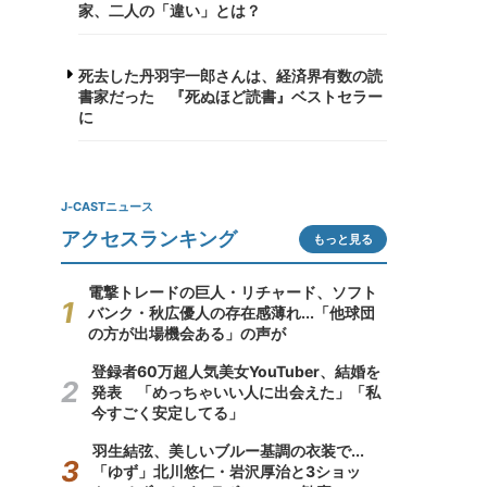
家、二人の「違い」とは？
死去した丹羽宇一郎さんは、経済界有数の読
書家だった 『死ぬほど読書』ベストセラー
に
J-CASTニュース
アクセスランキング
もっと見る
電撃トレードの巨人・リチャード、ソフト
バンク・秋広優人の存在感薄れ...「他球団
の方が出場機会ある」の声が
登録者60万超人気美女YouTuber、結婚を
発表 「めっちゃいい人に出会えた」「私
今すごく安定してる」
羽生結弦、美しいブルー基調の衣装で...
「ゆず」北川悠仁・岩沢厚治と3ショッ