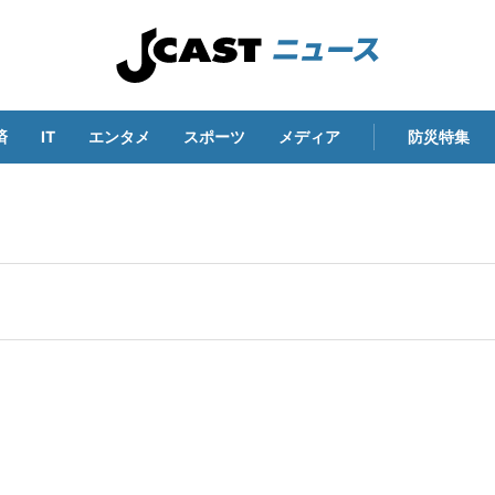
済
IT
エンタメ
スポーツ
メディア
防災特集