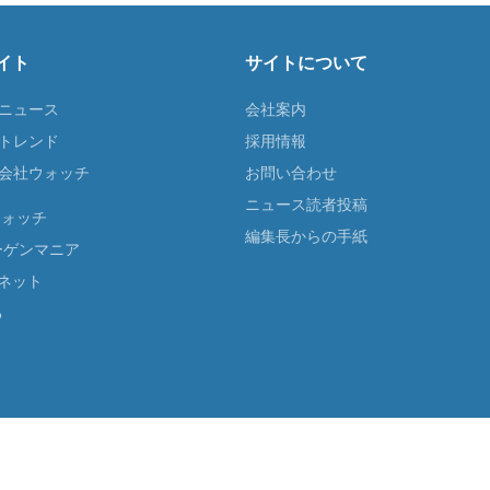
イト
サイトについて
Tニュース
会社案内
Tトレンド
採用情報
ST会社ウォッチ
お問い合わせ
ニュース読者投稿
ウォッチ
編集長からの手紙
ーゲンマニア
ネット
る