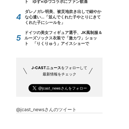
ト ゆず×ゆづコラボにファン歓喜
ダレノガレ明美、被災地炊き出しで細やか
な心遣い...「並んでくれた子やとりにきて
くれた子にシールを」
ドイツの美女フィギュア選手、JK風制服＆
ルーズソックス衣装で「激カワ」ショッ
ト 「りくりゅう」アイスショーで
J-CASTニュース
をフォローして
最新情報をチェック
@jcast_newsさんのツイート