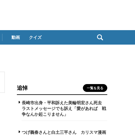
動画
クイズ
追悼
一覧を見る
長崎市出身・平和訴えた美輪明宏さん死去
ラストメッセージでも訴え「愛があれば 戦
争なんか起こりません」
つげ義春さんと白土三平さん カリスマ漫画