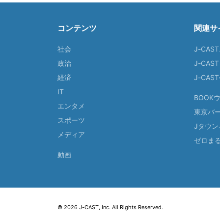
コンテンツ
関連サ
社会
J-CAS
政治
J-CAS
経済
J-CA
IT
BOOK
エンタメ
東京バ
スポーツ
Jタウン
メディア
ゼロま
動画
© 2026 J-CAST, Inc. All Rights Reserved.