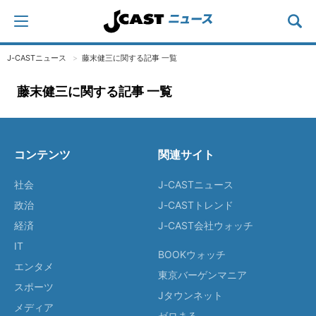
J-CASTニュース
藤末健三に関する記事 一覧
藤末健三に関する記事 一覧
コンテンツ
関連サイト
社会
J-CASTニュース
政治
J-CASTトレンド
経済
J-CAST会社ウォッチ
IT
BOOKウォッチ
エンタメ
東京バーゲンマニア
スポーツ
Jタウンネット
メディア
ゼロまる