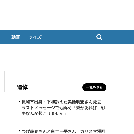
動画
クイズ
追悼
一覧を見る
長崎市出身・平和訴えた美輪明宏さん死去
ラストメッセージでも訴え「愛があれば 戦
争なんか起こりません」
つげ義春さんと白土三平さん カリスマ漫画