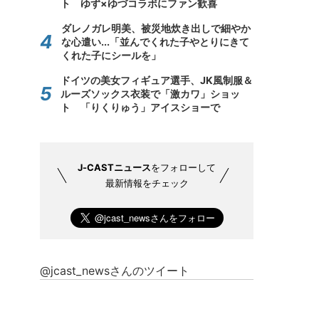
ト ゆず×ゆづコラボにファン歓喜
ダレノガレ明美、被災地炊き出しで細やか
な心遣い...「並んでくれた子やとりにきて
くれた子にシールを」
ドイツの美女フィギュア選手、JK風制服＆
ルーズソックス衣装で「激カワ」ショッ
ト 「りくりゅう」アイスショーで
J-CASTニュース
をフォローして
最新情報をチェック
@jcast_newsさんのツイート