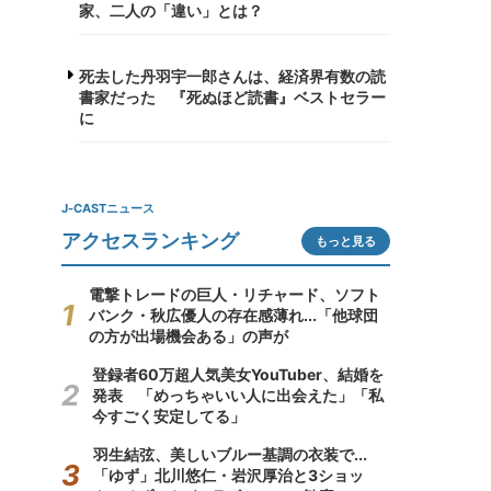
家、二人の「違い」とは？
死去した丹羽宇一郎さんは、経済界有数の読
書家だった 『死ぬほど読書』ベストセラー
に
J-CASTニュース
アクセスランキング
もっと見る
電撃トレードの巨人・リチャード、ソフト
バンク・秋広優人の存在感薄れ...「他球団
の方が出場機会ある」の声が
登録者60万超人気美女YouTuber、結婚を
発表 「めっちゃいい人に出会えた」「私
今すごく安定してる」
羽生結弦、美しいブルー基調の衣装で...
「ゆず」北川悠仁・岩沢厚治と3ショッ