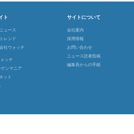
イト
サイトについて
Tニュース
会社案内
Tトレンド
採用情報
ST会社ウォッチ
お問い合わせ
ニュース読者投稿
ウォッチ
編集長からの手紙
ーゲンマニア
ネット
る