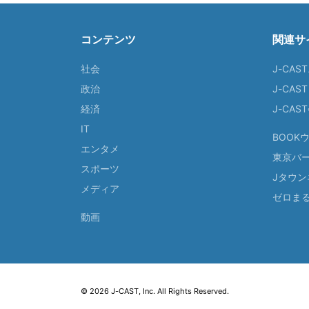
コンテンツ
関連サ
社会
J-CAS
政治
J-CAS
経済
J-CA
IT
BOOK
エンタメ
東京バ
スポーツ
Jタウン
メディア
ゼロま
動画
© 2026 J-CAST, Inc. All Rights Reserved.