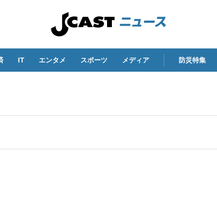
済
IT
エンタメ
スポーツ
メディア
防災特集