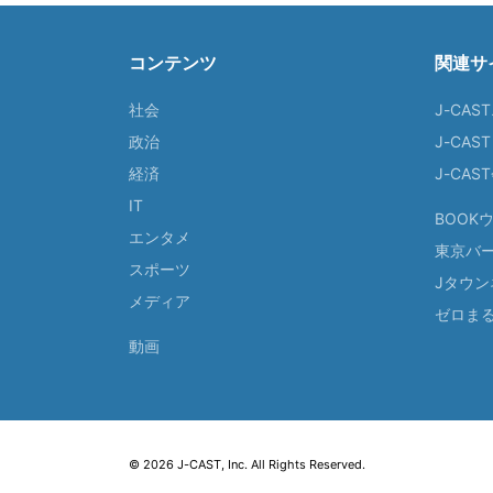
コンテンツ
関連サ
社会
J-CAS
政治
J-CAS
経済
J-CA
IT
BOOK
エンタメ
東京バ
スポーツ
Jタウン
メディア
ゼロま
動画
© 2026 J-CAST, Inc. All Rights Reserved.