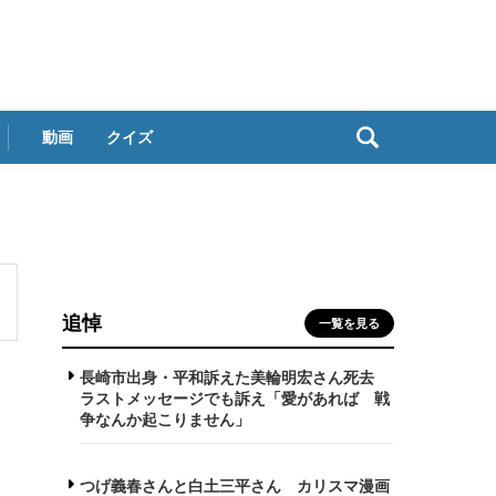
動画
クイズ
追悼
一覧を見る
長崎市出身・平和訴えた美輪明宏さん死去
ラストメッセージでも訴え「愛があれば 戦
争なんか起こりません」
つげ義春さんと白土三平さん カリスマ漫画