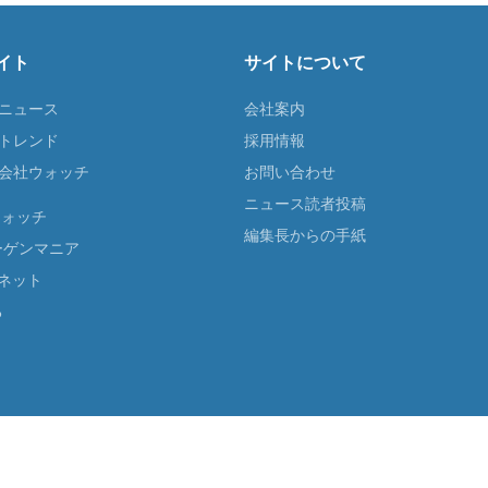
イト
サイトについて
Tニュース
会社案内
Tトレンド
採用情報
ST会社ウォッチ
お問い合わせ
ニュース読者投稿
ウォッチ
編集長からの手紙
ーゲンマニア
ネット
る