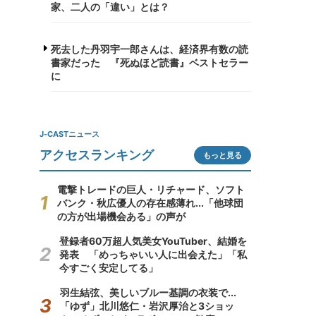
家、二人の「違い」とは？
死去した丹羽宇一郎さんは、経済界有数の読
書家だった 『死ぬほど読書』ベストセラー
に
J-CASTニュース
アクセスランキング
もっと見る
電撃トレードの巨人・リチャード、ソフト
バンク・秋広優人の存在感薄れ...「他球団
の方が出場機会ある」の声が
登録者60万超人気美女YouTuber、結婚を
発表 「めっちゃいい人に出会えた」「私
今すごく安定してる」
羽生結弦、美しいブルー基調の衣装で...
「ゆず」北川悠仁・岩沢厚治と3ショッ