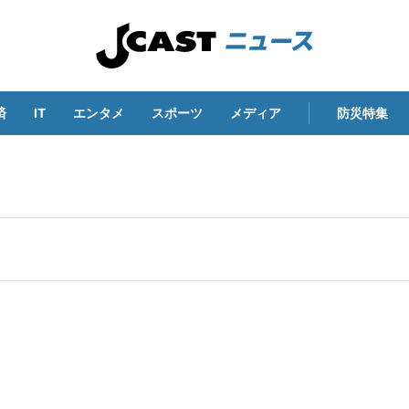
済
IT
エンタメ
スポーツ
メディア
防災特集