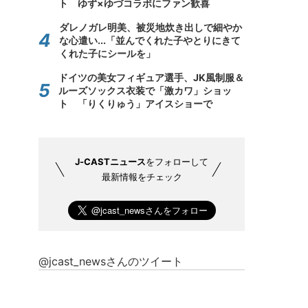
ト ゆず×ゆづコラボにファン歓喜
ダレノガレ明美、被災地炊き出しで細やか
な心遣い...「並んでくれた子やとりにきて
くれた子にシールを」
ドイツの美女フィギュア選手、JK風制服＆
ルーズソックス衣装で「激カワ」ショッ
ト 「りくりゅう」アイスショーで
J-CASTニュース
をフォローして
最新情報をチェック
@jcast_newsさんのツイート