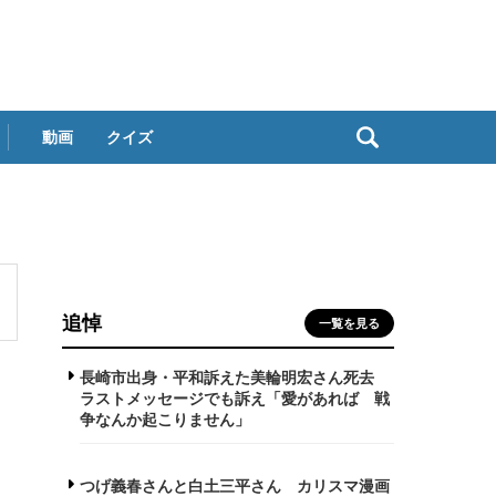
動画
クイズ
追悼
一覧を見る
長崎市出身・平和訴えた美輪明宏さん死去
ラストメッセージでも訴え「愛があれば 戦
争なんか起こりません」
つげ義春さんと白土三平さん カリスマ漫画