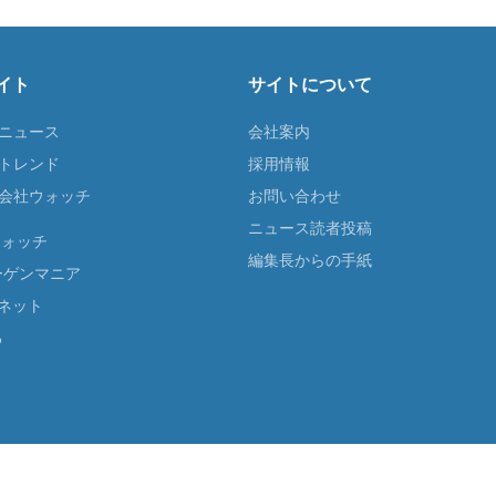
イト
サイトについて
Tニュース
会社案内
Tトレンド
採用情報
ST会社ウォッチ
お問い合わせ
ニュース読者投稿
ウォッチ
編集長からの手紙
ーゲンマニア
ネット
る