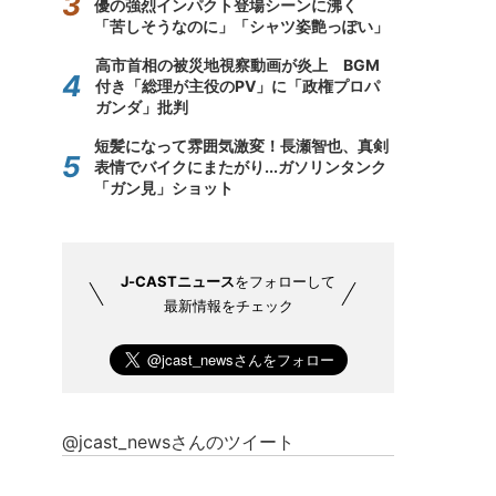
優の強烈インパクト登場シーンに沸く
「苦しそうなのに」「シャツ姿艶っぽい」
高市首相の被災地視察動画が炎上 BGM
付き「総理が主役のPV」に「政権プロパ
ガンダ」批判
短髪になって雰囲気激変！長瀬智也、真剣
表情でバイクにまたがり...ガソリンタンク
「ガン見」ショット
J-CASTニュース
をフォローして
最新情報をチェック
@jcast_newsさんのツイート