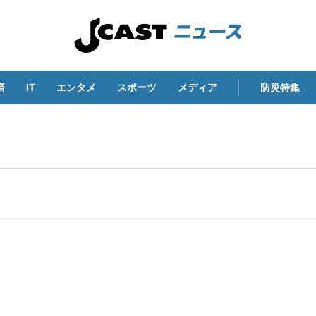
済
IT
エンタメ
スポーツ
メディア
防災特集