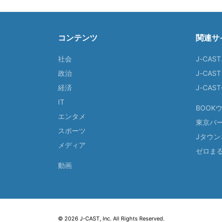
コンテンツ
関連サ
社会
J-CAS
政治
J-CAS
経済
J-CA
IT
BOOK
エンタメ
東京バ
スポーツ
Jタウン
メディア
ゼロま
動画
© 2026 J-CAST, Inc. All Rights Reserved.