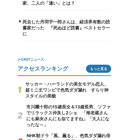
家、二人の「違い」とは？
死去した丹羽宇一郎さんは、経済界有数の読
書家だった 『死ぬほど読書』ベストセラー
に
J-CASTニュース
アクセスランキング
もっと見る
サッカー・ハーランドの美女モデル恋人、
超ミニ丈ワンピで色気ダダ漏れ すらり神
スタイルの美貌
市川團十郎の15歳長女＆13歳長男、ソファ
でリラックス仲良し2ショ 「海老蔵さん
にも麻央さんにも似てますね」「大人にな
ったな～」
NHK朝ドラ「風、薫る」、色気ダダ漏れ俳