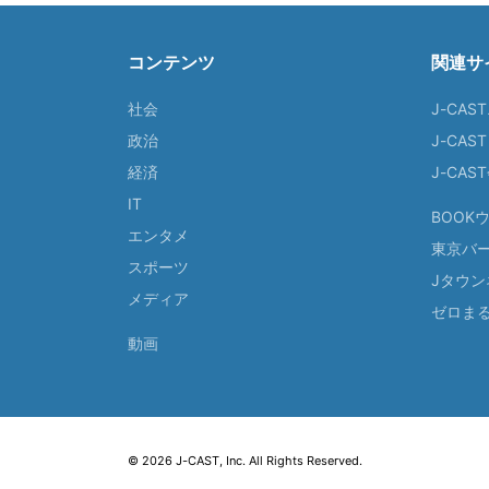
コンテンツ
関連サ
社会
J-CAS
政治
J-CAS
経済
J-CA
IT
BOOK
エンタメ
東京バ
スポーツ
Jタウン
メディア
ゼロま
動画
© 2026 J-CAST, Inc. All Rights Reserved.