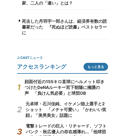
家、二人の「違い」とは？
死去した丹羽宇一郎さんは、経済界有数の読
書家だった 『死ぬほど読書』ベストセラー
に
J-CASTニュース
アクセスランキング
もっと見る
顔面付近の155キロ直球にヘルメット叩き
つけたDeNAルーキー宮下朝陽に擁護の
声 「負けん気必要」と球団OB
元卓球・石川佳純、イケメン陸上選手と2
ショット 「メチャ可愛い」「かわいい笑
顔」「美男美女」話題に
電撃トレードの巨人・リチャード、ソフト
バンク・秋広優人の存在感薄れ...「他球団