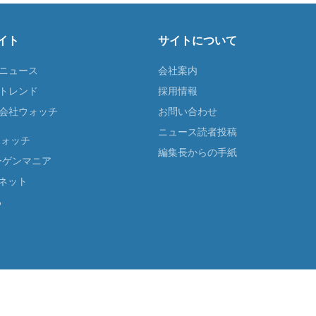
イト
サイトについて
Tニュース
会社案内
Tトレンド
採用情報
ST会社ウォッチ
お問い合わせ
ニュース読者投稿
ウォッチ
編集長からの手紙
ーゲンマニア
ネット
る