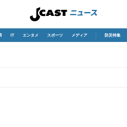
済
IT
エンタメ
スポーツ
メディア
防災特集