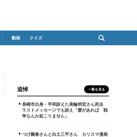
動画
クイズ
追悼
一覧を見る
長崎市出身・平和訴えた美輪明宏さん死去
ラストメッセージでも訴え「愛があれば 戦
争なんか起こりません」
つげ義春さんと白土三平さん カリスマ漫画