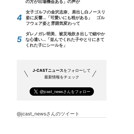
の方が出場機会ある」の声が
女子ゴルフの金沢志奈、肩出し白ノースリ
姿に反響...「可愛いにも程がある」 ゴル
フウェア姿と雰囲気変わって
ダレノガレ明美、被災地炊き出しで細やか
な心遣い...「並んでくれた子やとりにきて
くれた子にシールを」
J-CASTニュース
をフォローして
最新情報をチェック
@jcast_newsさんのツイート