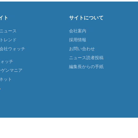
イト
サイトについて
Tニュース
会社案内
Tトレンド
採用情報
ST会社ウォッチ
お問い合わせ
ニュース読者投稿
ウォッチ
編集長からの手紙
ーゲンマニア
ネット
る