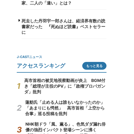
家、二人の「違い」とは？
死去した丹羽宇一郎さんは、経済界有数の読
書家だった 『死ぬほど読書』ベストセラー
に
J-CASTニュース
アクセスランキング
もっと見る
高市首相の被災地視察動画が炎上 BGM付
き「総理が主役のPV」に「政権プロパガン
ダ」批判
蓮舫氏「止める人は誰もいなかったのか」
「あまりにも愕然」 高市首相「上空から
合掌」巡る投稿を批判
NHK朝ドラ「風、薫る」、色気ダダ漏れ俳
優の強烈インパクト登場シーンに沸く