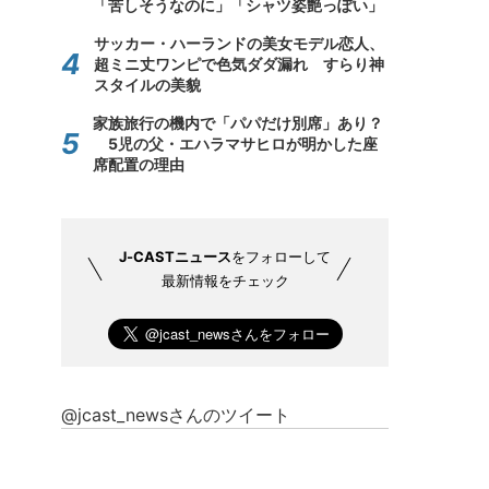
「苦しそうなのに」「シャツ姿艶っぽい」
サッカー・ハーランドの美女モデル恋人、
超ミニ丈ワンピで色気ダダ漏れ すらり神
スタイルの美貌
家族旅行の機内で「パパだけ別席」あり？
5児の父・エハラマサヒロが明かした座
席配置の理由
J-CASTニュース
をフォローして
最新情報をチェック
@jcast_newsさんのツイート