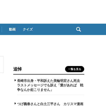
動画
クイズ
追悼
一覧を見る
長崎市出身・平和訴えた美輪明宏さん死去
ラストメッセージでも訴え「愛があれば 戦
争なんか起こりません」
つげ義春さんと白土三平さん カリスマ漫画