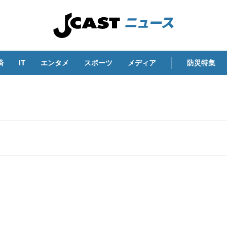
済
IT
エンタメ
スポーツ
メディア
防災特集