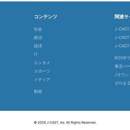
コンテンツ
関連サ
社会
J-CAS
政治
J-CAS
経済
J-CA
IT
BOOK
エンタメ
東京バ
スポーツ
Jタウン
メディア
ゼロま
動画
© 2026 J-CAST, Inc. All Rights Reserved.