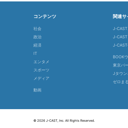
コンテンツ
関連サ
社会
J-CAS
政治
J-CAS
経済
J-CA
IT
BOOK
エンタメ
東京バ
スポーツ
Jタウン
メディア
ゼロま
動画
© 2026 J-CAST, Inc. All Rights Reserved.