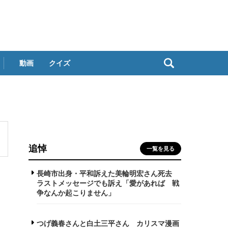
動画
クイズ
追悼
一覧を見る
長崎市出身・平和訴えた美輪明宏さん死去
ラストメッセージでも訴え「愛があれば 戦
争なんか起こりません」
つげ義春さんと白土三平さん カリスマ漫画