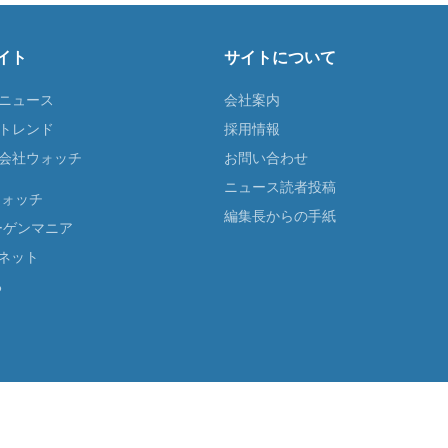
イト
サイトについて
Tニュース
会社案内
Tトレンド
採用情報
ST会社ウォッチ
お問い合わせ
ニュース読者投稿
ウォッチ
編集長からの手紙
ーゲンマニア
ネット
る