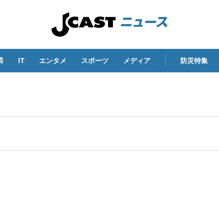
済
IT
エンタメ
スポーツ
メディア
防災特集