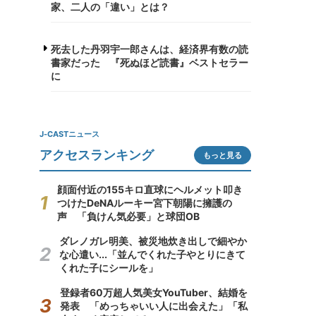
家、二人の「違い」とは？
死去した丹羽宇一郎さんは、経済界有数の読
書家だった 『死ぬほど読書』ベストセラー
に
J-CASTニュース
アクセスランキング
もっと見る
顔面付近の155キロ直球にヘルメット叩き
つけたDeNAルーキー宮下朝陽に擁護の
声 「負けん気必要」と球団OB
ダレノガレ明美、被災地炊き出しで細やか
な心遣い...「並んでくれた子やとりにきて
くれた子にシールを」
登録者60万超人気美女YouTuber、結婚を
発表 「めっちゃいい人に出会えた」「私