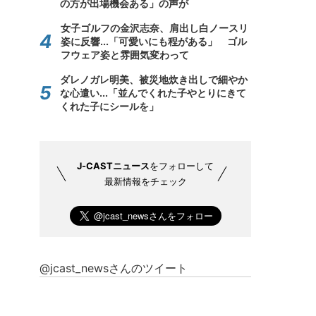
の方が出場機会ある」の声が
女子ゴルフの金沢志奈、肩出し白ノースリ
姿に反響...「可愛いにも程がある」 ゴル
フウェア姿と雰囲気変わって
ダレノガレ明美、被災地炊き出しで細やか
な心遣い...「並んでくれた子やとりにきて
くれた子にシールを」
J-CASTニュース
をフォローして
最新情報をチェック
@jcast_newsさんのツイート