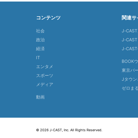
コンテンツ
関連サ
社会
J-CAS
政治
J-CAS
経済
J-CA
IT
BOOK
エンタメ
東京バ
スポーツ
Jタウン
メディア
ゼロま
動画
© 2026 J-CAST, Inc. All Rights Reserved.