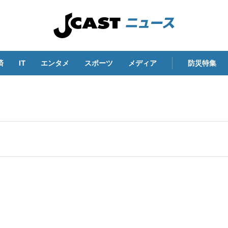
済
IT
エンタメ
スポーツ
メディア
防災特集