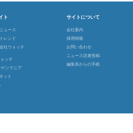
イト
サイトについて
Tニュース
会社案内
Tトレンド
採用情報
ST会社ウォッチ
お問い合わせ
ニュース読者投稿
ウォッチ
編集長からの手紙
ーゲンマニア
ネット
る