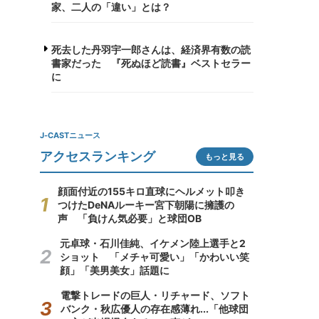
家、二人の「違い」とは？
死去した丹羽宇一郎さんは、経済界有数の読
書家だった 『死ぬほど読書』ベストセラー
に
J-CASTニュース
アクセスランキング
もっと見る
顔面付近の155キロ直球にヘルメット叩き
つけたDeNAルーキー宮下朝陽に擁護の
声 「負けん気必要」と球団OB
元卓球・石川佳純、イケメン陸上選手と2
ショット 「メチャ可愛い」「かわいい笑
顔」「美男美女」話題に
電撃トレードの巨人・リチャード、ソフト
バンク・秋広優人の存在感薄れ...「他球団