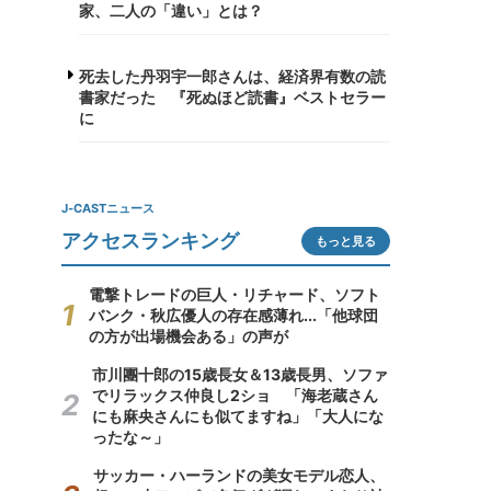
家、二人の「違い」とは？
死去した丹羽宇一郎さんは、経済界有数の読
書家だった 『死ぬほど読書』ベストセラー
に
J-CASTニュース
アクセスランキング
もっと見る
電撃トレードの巨人・リチャード、ソフト
バンク・秋広優人の存在感薄れ...「他球団
の方が出場機会ある」の声が
市川團十郎の15歳長女＆13歳長男、ソファ
でリラックス仲良し2ショ 「海老蔵さん
にも麻央さんにも似てますね」「大人にな
ったな～」
サッカー・ハーランドの美女モデル恋人、