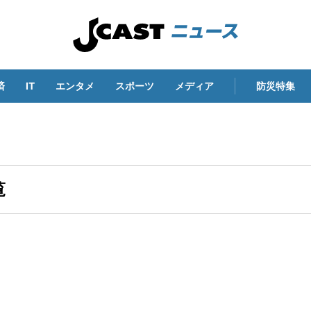
済
IT
エンタメ
スポーツ
メディア
防災特集
覧