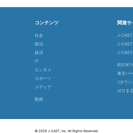
コンテンツ
関連サ
社会
J-CAS
政治
J-CAS
経済
J-CA
IT
BOOK
エンタメ
東京バ
スポーツ
Jタウン
メディア
ゼロま
動画
© 2026 J-CAST, Inc. All Rights Reserved.