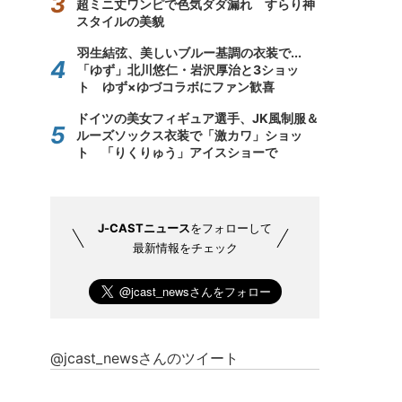
超ミニ丈ワンピで色気ダダ漏れ すらり神
スタイルの美貌
羽生結弦、美しいブルー基調の衣装で...
「ゆず」北川悠仁・岩沢厚治と3ショッ
ト ゆず×ゆづコラボにファン歓喜
ドイツの美女フィギュア選手、JK風制服＆
ルーズソックス衣装で「激カワ」ショッ
ト 「りくりゅう」アイスショーで
J-CASTニュース
をフォローして
最新情報をチェック
@jcast_newsさんのツイート