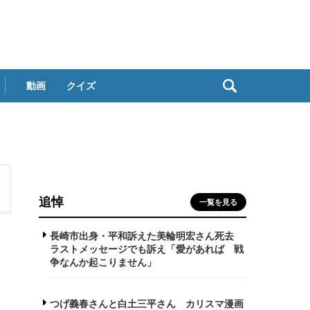
動画
クイズ
追悼
一覧を見る
長崎市出身・平和訴えた美輪明宏さん死去
ラストメッセージでも訴え「愛があれば 戦
争なんか起こりません」
つげ義春さんと白土三平さん カリスマ漫画