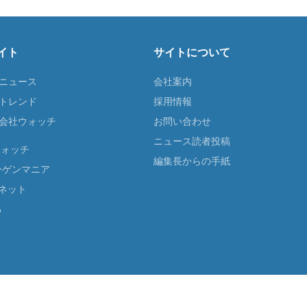
イト
サイトについて
Tニュース
会社案内
Tトレンド
採用情報
ST会社ウォッチ
お問い合わせ
ニュース読者投稿
ウォッチ
編集長からの手紙
ーゲンマニア
ネット
る