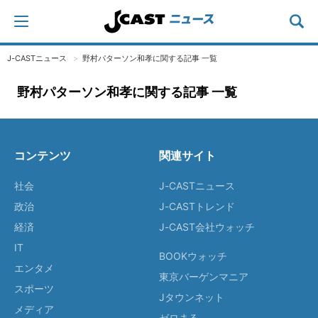
J-CASTニュース
野村パターソン和孝に関する記事 一覧
野村パターソン和孝に関する記事 一覧
コンテンツ
関連サイト
社会
J-CASTニュース
政治
J-CASTトレンド
経済
J-CAST会社ウォッチ
IT
BOOKウォッチ
エンタメ
東京バーゲンマニア
スポーツ
Jタウンネット
メディア
ゼロまる