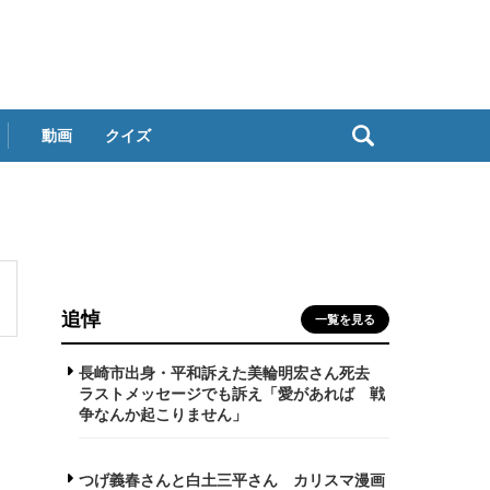
動画
クイズ
追悼
一覧を見る
長崎市出身・平和訴えた美輪明宏さん死去
ラストメッセージでも訴え「愛があれば 戦
争なんか起こりません」
つげ義春さんと白土三平さん カリスマ漫画