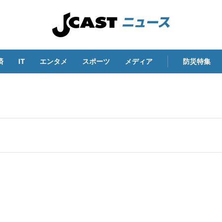
済
IT
エンタメ
スポーツ
メディア
防災特集