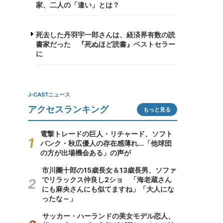
家、二人の「違い」とは？
死去した丹羽宇一郎さんは、経済界有数の読
書家だった 『死ぬほど読書』ベストセラー
に
J-CASTニュース
アクセスランキング
もっと見る
電撃トレードの巨人・リチャード、ソフト
バンク・秋広優人の存在感薄れ...「他球団
の方が出場機会ある」の声が
市川團十郎の15歳長女＆13歳長男、ソファ
でリラックス仲良し2ショ 「海老蔵さん
にも麻央さんにも似てますね」「大人にな
ったな～」
サッカー・ハーランドの美女モデル恋人、