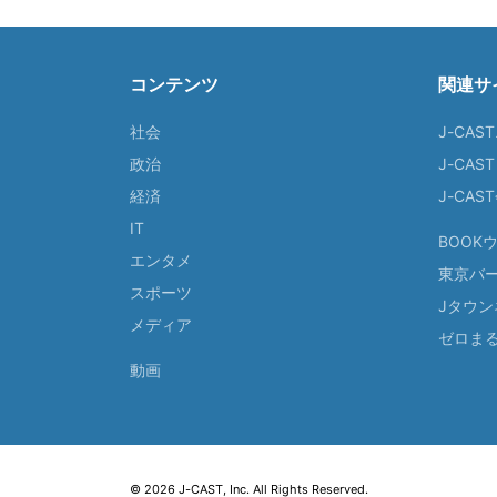
コンテンツ
関連サ
社会
J-CAS
政治
J-CAS
経済
J-CA
IT
BOOK
エンタメ
東京バ
スポーツ
Jタウン
メディア
ゼロま
動画
© 2026 J-CAST, Inc. All Rights Reserved.