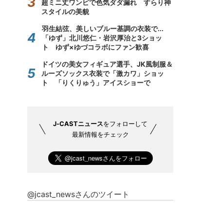
超ミニ丈ワンピで色気ダダ漏れ すらり神
スタイルの美貌
羽生結弦、美しいブルー基調の衣装で...
「ゆず」北川悠仁・岩沢厚治と3ショッ
ト ゆず×ゆづコラボにファン歓喜
ドイツの美女フィギュア選手、JK風制服＆
ルーズソックス衣装で「激カワ」ショッ
ト 「りくりゅう」アイスショーで
J-CASTニュース
をフォローして
最新情報をチェック
@jcast_newsさんのツイート