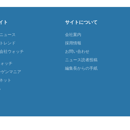
イト
サイトについて
Tニュース
会社案内
Tトレンド
採用情報
ST会社ウォッチ
お問い合わせ
ニュース読者投稿
ウォッチ
編集長からの手紙
ーゲンマニア
ネット
る