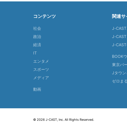
コンテンツ
関連サ
社会
J-CAS
政治
J-CAS
経済
J-CA
IT
BOOK
エンタメ
東京バ
スポーツ
Jタウン
メディア
ゼロま
動画
© 2026 J-CAST, Inc. All Rights Reserved.