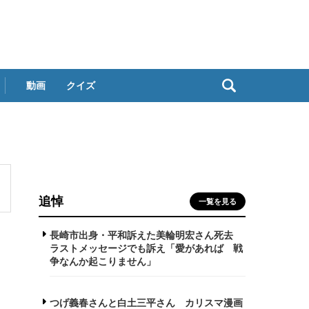
動画
クイズ
追悼
一覧を見る
長崎市出身・平和訴えた美輪明宏さん死去
ラストメッセージでも訴え「愛があれば 戦
争なんか起こりません」
つげ義春さんと白土三平さん カリスマ漫画