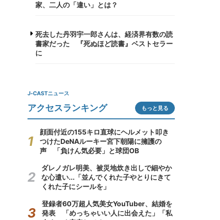
家、二人の「違い」とは？
死去した丹羽宇一郎さんは、経済界有数の読
書家だった 『死ぬほど読書』ベストセラー
に
J-CASTニュース
アクセスランキング
もっと見る
顔面付近の155キロ直球にヘルメット叩き
つけたDeNAルーキー宮下朝陽に擁護の
声 「負けん気必要」と球団OB
ダレノガレ明美、被災地炊き出しで細やか
な心遣い...「並んでくれた子やとりにきて
くれた子にシールを」
登録者60万超人気美女YouTuber、結婚を
発表 「めっちゃいい人に出会えた」「私