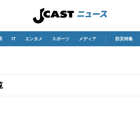
済
IT
エンタメ
スポーツ
メディア
防災特集
覧