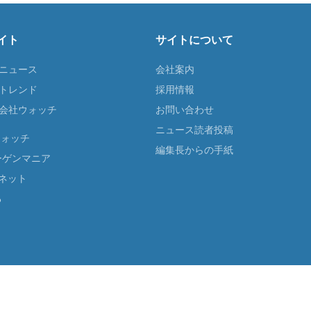
イト
サイトについて
Tニュース
会社案内
Tトレンド
採用情報
ST会社ウォッチ
お問い合わせ
ニュース読者投稿
ウォッチ
編集長からの手紙
ーゲンマニア
ネット
る