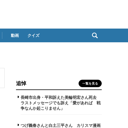
動画
クイズ
追悼
一覧を見る
長崎市出身・平和訴えた美輪明宏さん死去
ラストメッセージでも訴え「愛があれば 戦
争なんか起こりません」
つげ義春さんと白土三平さん カリスマ漫画