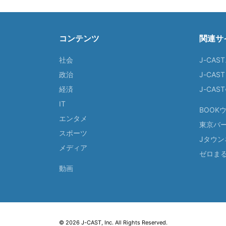
コンテンツ
関連サ
社会
J-CAS
政治
J-CAS
経済
J-CA
IT
BOOK
エンタメ
東京バ
スポーツ
Jタウン
メディア
ゼロま
動画
© 2026 J-CAST, Inc. All Rights Reserved.