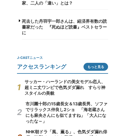
家、二人の「違い」とは？
死去した丹羽宇一郎さんは、経済界有数の読
書家だった 『死ぬほど読書』ベストセラー
に
J-CASTニュース
アクセスランキング
もっと見る
サッカー・ハーランドの美女モデル恋人、
超ミニ丈ワンピで色気ダダ漏れ すらり神
スタイルの美貌
市川團十郎の15歳長女＆13歳長男、ソファ
でリラックス仲良し2ショ 「海老蔵さん
にも麻央さんにも似てますね」「大人にな
ったな～」
NHK朝ドラ「風、薫る」、色気ダダ漏れ俳