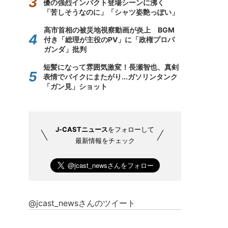
優の強烈インパクト登場シーンに沸く
「苦しそうなのに」「シャツ姿艶っぽい」
高市首相の被災地視察動画が炎上 BGM
付き「総理が主役のPV」に「政権プロパ
ガンダ」批判
短髪になって雰囲気激変！長瀬智也、真剣
表情でバイクにまたがり...ガソリンタンク
「ガン見」ショット
J-CASTニュース
をフォローして
最新情報をチェック
@jcast_newsさんのツイート