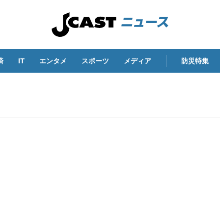
済
IT
エンタメ
スポーツ
メディア
防災特集