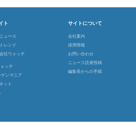
イト
サイトについて
Tニュース
会社案内
Tトレンド
採用情報
ST会社ウォッチ
お問い合わせ
ニュース読者投稿
ウォッチ
編集長からの手紙
ーゲンマニア
ネット
る