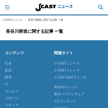
J-CASTニュース
長谷川耕造に関する記事 一覧
長谷川耕造に関する記事 一覧
コンテンツ
関連サイト
社会
J-CASTニュース
政治
J-CASTトレンド
経済
J-CAST会社ウォッチ
IT
BOOKウォッチ
エンタメ
東京バーゲンマニア
スポーツ
Jタウンネット
メディア
ゼロまる