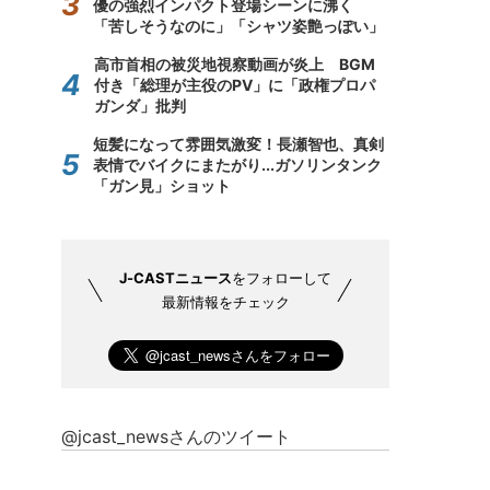
優の強烈インパクト登場シーンに沸く
「苦しそうなのに」「シャツ姿艶っぽい」
高市首相の被災地視察動画が炎上 BGM
付き「総理が主役のPV」に「政権プロパ
ガンダ」批判
短髪になって雰囲気激変！長瀬智也、真剣
表情でバイクにまたがり...ガソリンタンク
「ガン見」ショット
J-CASTニュース
をフォローして
最新情報をチェック
@jcast_newsさんのツイート