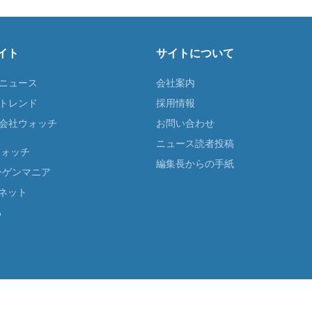
イト
サイトについて
Tニュース
会社案内
Tトレンド
採用情報
ST会社ウォッチ
お問い合わせ
ニュース読者投稿
ウォッチ
編集長からの手紙
ーゲンマニア
ネット
る