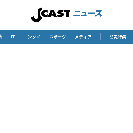
済
IT
エンタメ
スポーツ
メディア
防災特集