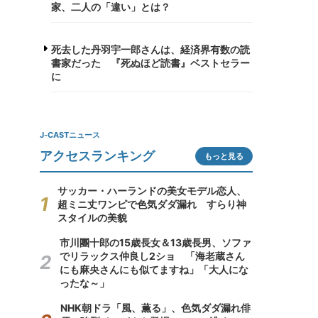
家、二人の「違い」とは？
死去した丹羽宇一郎さんは、経済界有数の読
書家だった 『死ぬほど読書』ベストセラー
に
J-CASTニュース
アクセスランキング
もっと見る
サッカー・ハーランドの美女モデル恋人、
超ミニ丈ワンピで色気ダダ漏れ すらり神
スタイルの美貌
市川團十郎の15歳長女＆13歳長男、ソファ
でリラックス仲良し2ショ 「海老蔵さん
にも麻央さんにも似てますね」「大人にな
ったな～」
NHK朝ドラ「風、薫る」、色気ダダ漏れ俳