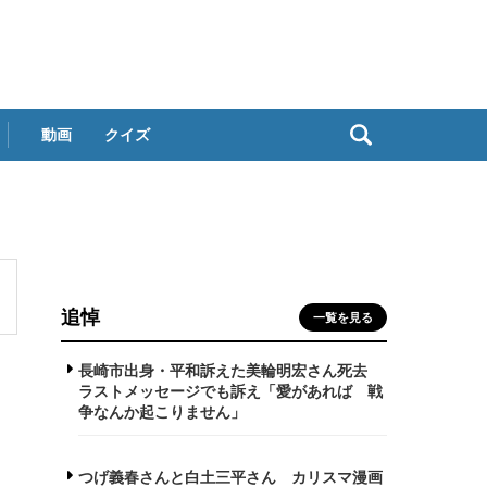
動画
クイズ
追悼
一覧を見る
長崎市出身・平和訴えた美輪明宏さん死去
ラストメッセージでも訴え「愛があれば 戦
争なんか起こりません」
つげ義春さんと白土三平さん カリスマ漫画