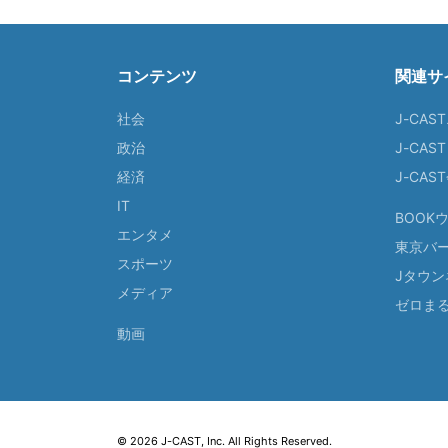
コンテンツ
関連サ
社会
J-CAS
政治
J-CAS
経済
J-CA
IT
BOOK
エンタメ
東京バ
スポーツ
Jタウン
メディア
ゼロま
動画
© 2026 J-CAST, Inc. All Rights Reserved.