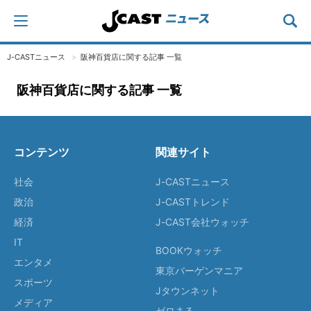
J-CASTニュース
阪神百貨店に関する記事 一覧
阪神百貨店に関する記事 一覧
コンテンツ
関連サイト
社会
J-CASTニュース
政治
J-CASTトレンド
経済
J-CAST会社ウォッチ
IT
BOOKウォッチ
エンタメ
東京バーゲンマニア
スポーツ
Jタウンネット
メディア
ゼロまる