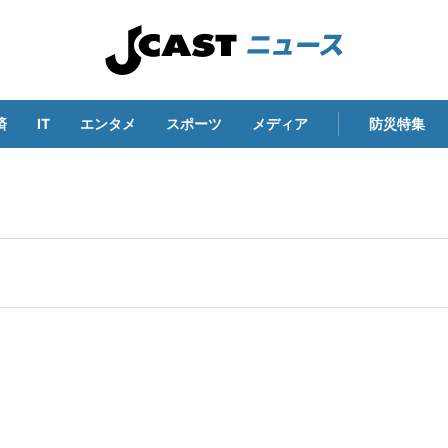
済
IT
エンタメ
スポーツ
メディア
防災特集