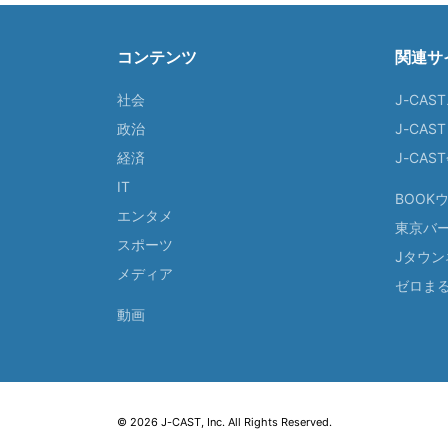
コンテンツ
関連サ
社会
J-CAS
政治
J-CAS
経済
J-CA
IT
BOOK
エンタメ
東京バ
スポーツ
Jタウン
メディア
ゼロま
動画
© 2026 J-CAST, Inc. All Rights Reserved.