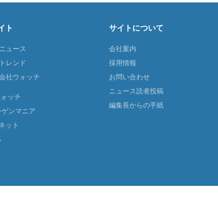
イト
サイトについて
Tニュース
会社案内
Tトレンド
採用情報
ST会社ウォッチ
お問い合わせ
ニュース読者投稿
ウォッチ
編集長からの手紙
ーゲンマニア
ネット
る