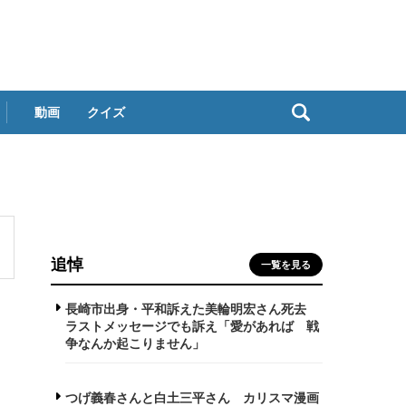
動画
クイズ
追悼
一覧を見る
長崎市出身・平和訴えた美輪明宏さん死去
ラストメッセージでも訴え「愛があれば 戦
争なんか起こりません」
つげ義春さんと白土三平さん カリスマ漫画