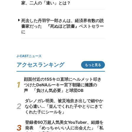
家、二人の「違い」とは？
死去した丹羽宇一郎さんは、経済界有数の読
書家だった 『死ぬほど読書』ベストセラー
に
J-CASTニュース
アクセスランキング
もっと見る
顔面付近の155キロ直球にヘルメット叩き
つけたDeNAルーキー宮下朝陽に擁護の
声 「負けん気必要」と球団OB
ダレノガレ明美、被災地炊き出しで細やか
な心遣い...「並んでくれた子やとりにきて
くれた子にシールを」
登録者60万超人気美女YouTuber、結婚を
発表 「めっちゃいい人に出会えた」「私