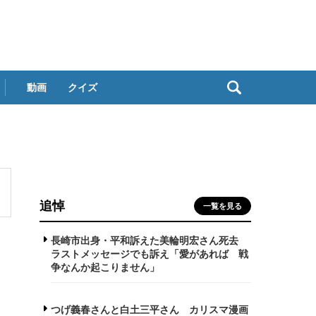
動画
クイズ
追悼
一覧を見る
長崎市出身・平和訴えた美輪明宏さん死去
ラストメッセージでも訴え「愛があれば 戦
争なんか起こりません」
つげ義春さんと白土三平さん カリスマ漫画