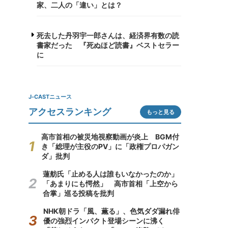
家、二人の「違い」とは？
死去した丹羽宇一郎さんは、経済界有数の読
書家だった 『死ぬほど読書』ベストセラー
に
J-CASTニュース
アクセスランキング
もっと見る
高市首相の被災地視察動画が炎上 BGM付
き「総理が主役のPV」に「政権プロパガン
ダ」批判
蓮舫氏「止める人は誰もいなかったのか」
「あまりにも愕然」 高市首相「上空から
合掌」巡る投稿を批判
NHK朝ドラ「風、薫る」、色気ダダ漏れ俳
優の強烈インパクト登場シーンに沸く