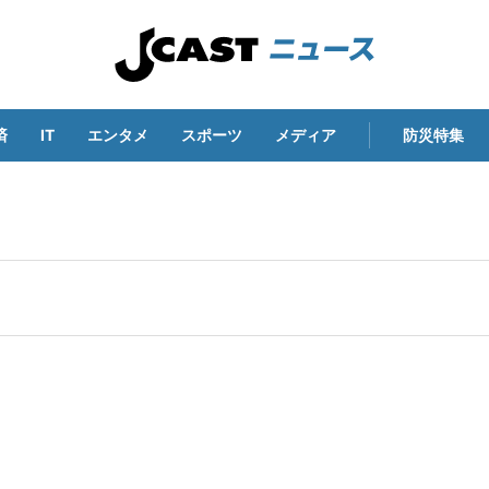
済
IT
エンタメ
スポーツ
メディア
防災特集