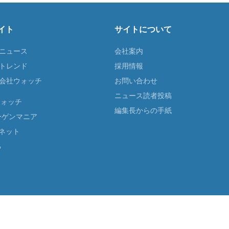
イト
サイトについて
Tニュース
会社案内
Tトレンド
採用情報
ST会社ウォッチ
お問い合わせ
ニュース読者投稿
ウォッチ
編集長からの手紙
ーゲンマニア
ネット
る