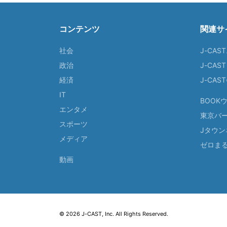
コンテンツ
関連サ
社会
J-CAS
政治
J-CAS
経済
J-CA
IT
BOOK
エンタメ
東京バ
スポーツ
Jタウン
メディア
ゼロま
動画
© 2026 J-CAST, Inc. All Rights Reserved.