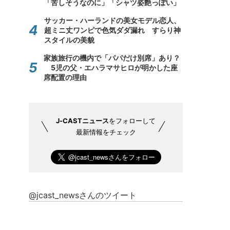
「苦しそうなのに」「シャツ姿艶っぽい」
サッカー・ハーランドの美女モデル恋人、
超ミニ丈ワンピで色気ダダ漏れ すらり神
スタイルの美貌
家族旅行の機内で「パパだけ別席」あり？
5児の父・エハラマサヒロが明かした座
席配置の理由
J-CASTニュース
をフォローして
最新情報をチェック
@jcast_newsさんのツイート