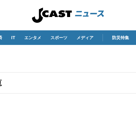
済
IT
エンタメ
スポーツ
メディア
防災特集
覧