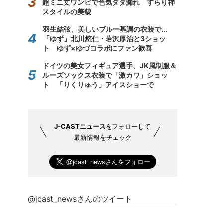
超ミニ丈ワンピで色気ダダ漏れ すらり神
スタイルの美貌
羽生結弦、美しいブルー基調の衣装で...
「ゆず」北川悠仁・岩沢厚治と3ショッ
ト ゆず×ゆづコラボにファン歓喜
ドイツの美女フィギュア選手、JK風制服＆
ルーズソックス衣装で「激カワ」ショッ
ト 「りくりゅう」アイスショーで
J-CASTニュース
をフォローして
最新情報をチェック
@jcast_newsさんのツイート