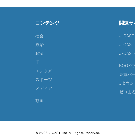
コンテンツ
関連サ
社会
J-CAS
政治
J-CAS
経済
J-CA
IT
BOOK
エンタメ
東京バ
スポーツ
Jタウン
メディア
ゼロま
動画
© 2026 J-CAST, Inc. All Rights Reserved.