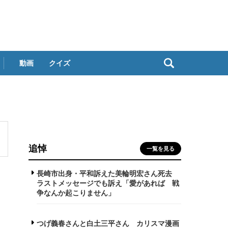
動画
クイズ
追悼
一覧を見る
長崎市出身・平和訴えた美輪明宏さん死去
ラストメッセージでも訴え「愛があれば 戦
争なんか起こりません」
つげ義春さんと白土三平さん カリスマ漫画