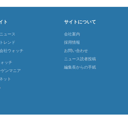
イト
サイトについて
Tニュース
会社案内
Tトレンド
採用情報
ST会社ウォッチ
お問い合わせ
ニュース読者投稿
ウォッチ
編集長からの手紙
ーゲンマニア
ネット
る