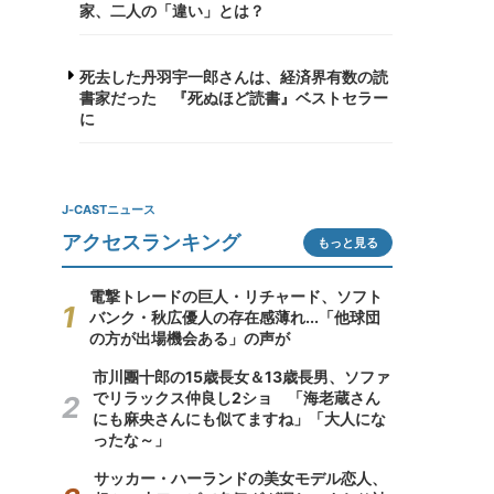
家、二人の「違い」とは？
死去した丹羽宇一郎さんは、経済界有数の読
書家だった 『死ぬほど読書』ベストセラー
に
J-CASTニュース
アクセスランキング
もっと見る
電撃トレードの巨人・リチャード、ソフト
バンク・秋広優人の存在感薄れ...「他球団
の方が出場機会ある」の声が
市川團十郎の15歳長女＆13歳長男、ソファ
でリラックス仲良し2ショ 「海老蔵さん
にも麻央さんにも似てますね」「大人にな
ったな～」
サッカー・ハーランドの美女モデル恋人、