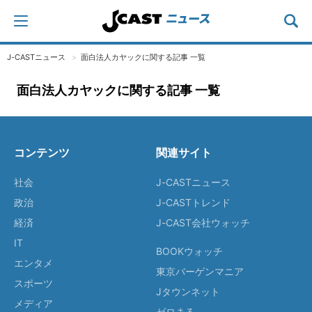
J-CASTニュース
面白法人カヤックに関する記事 一覧
面白法人カヤックに関する記事 一覧
コンテンツ
関連サイト
社会
J-CASTニュース
政治
J-CASTトレンド
経済
J-CAST会社ウォッチ
IT
BOOKウォッチ
エンタメ
東京バーゲンマニア
スポーツ
Jタウンネット
メディア
ゼロまる