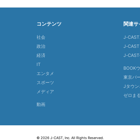
コンテンツ
関連サ
社会
J-CAS
政治
J-CAS
経済
J-CA
IT
BOOK
エンタメ
東京バ
スポーツ
Jタウン
メディア
ゼロま
動画
© 2026 J-CAST, Inc. All Rights Reserved.