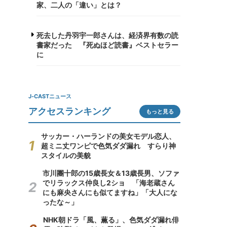
家、二人の「違い」とは？
死去した丹羽宇一郎さんは、経済界有数の読
書家だった 『死ぬほど読書』ベストセラー
に
J-CASTニュース
アクセスランキング
もっと見る
サッカー・ハーランドの美女モデル恋人、
超ミニ丈ワンピで色気ダダ漏れ すらり神
スタイルの美貌
市川團十郎の15歳長女＆13歳長男、ソファ
でリラックス仲良し2ショ 「海老蔵さん
にも麻央さんにも似てますね」「大人にな
ったな～」
NHK朝ドラ「風、薫る」、色気ダダ漏れ俳