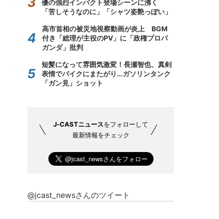
優の強烈インパクト登場シーンに沸く
「苦しそうなのに」「シャツ姿艶っぽい」
高市首相の被災地視察動画が炎上 BGM
付き「総理が主役のPV」に「政権プロパ
ガンダ」批判
短髪になって雰囲気激変！長瀬智也、真剣
表情でバイクにまたがり...ガソリンタンク
「ガン見」ショット
J-CASTニュース
をフォローして
最新情報をチェック
@jcast_newsさんのツイート