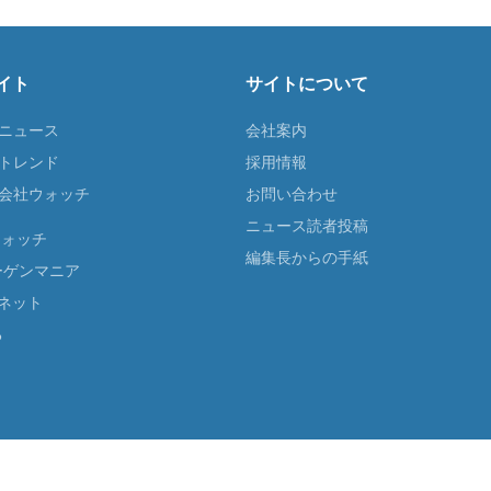
イト
サイトについて
Tニュース
会社案内
Tトレンド
採用情報
ST会社ウォッチ
お問い合わせ
ニュース読者投稿
ウォッチ
編集長からの手紙
ーゲンマニア
ネット
る