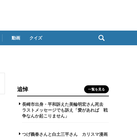
動画
クイズ
追悼
一覧を見る
長崎市出身・平和訴えた美輪明宏さん死去
ラストメッセージでも訴え「愛があれば 戦
争なんか起こりません」
つげ義春さんと白土三平さん カリスマ漫画