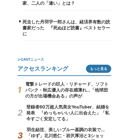
家、二人の「違い」とは？
死去した丹羽宇一郎さんは、経済界有数の読
書家だった 『死ぬほど読書』ベストセラー
に
J-CASTニュース
アクセスランキング
もっと見る
電撃トレードの巨人・リチャード、ソフト
バンク・秋広優人の存在感薄れ...「他球団
の方が出場機会ある」の声が
登録者60万超人気美女YouTuber、結婚を
発表 「めっちゃいい人に出会えた」「私
今すごく安定してる」
羽生結弦、美しいブルー基調の衣装で...
「ゆず」北川悠仁・岩沢厚治と3ショッ