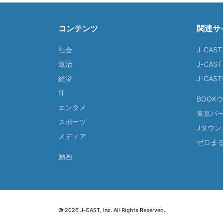
コンテンツ
関連サ
社会
J-CAS
政治
J-CAS
経済
J-CA
IT
BOOK
エンタメ
東京バ
スポーツ
Jタウン
メディア
ゼロま
動画
© 2026 J-CAST, Inc. All Rights Reserved.