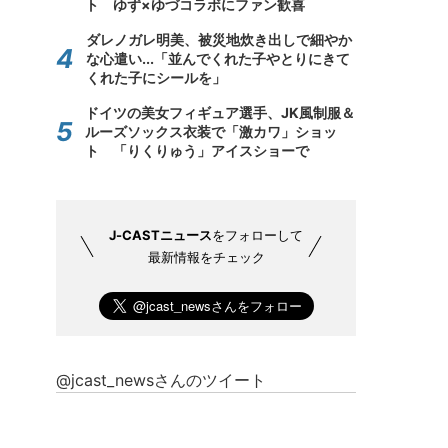
ト ゆず×ゆづコラボにファン歓喜
ダレノガレ明美、被災地炊き出しで細やか
な心遣い...「並んでくれた子やとりにきて
くれた子にシールを」
ドイツの美女フィギュア選手、JK風制服＆
ルーズソックス衣装で「激カワ」ショッ
ト 「りくりゅう」アイスショーで
J-CASTニュース
をフォローして
最新情報をチェック
@jcast_newsさんのツイート