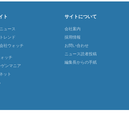
イト
サイトについて
Tニュース
会社案内
Tトレンド
採用情報
ST会社ウォッチ
お問い合わせ
ニュース読者投稿
ウォッチ
編集長からの手紙
ーゲンマニア
ネット
る