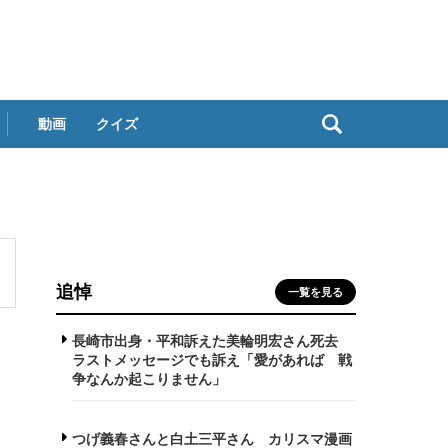
動画
クイズ
追悼
一覧を見る
長崎市出身・平和訴えた美輪明宏さん死去
ラストメッセージでも訴え「愛があれば 戦
争なんか起こりません」
つげ義春さんと白土三平さん カリスマ漫画