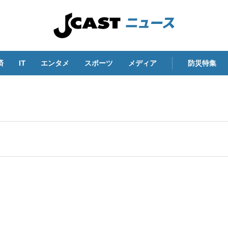
済
IT
エンタメ
スポーツ
メディア
防災特集