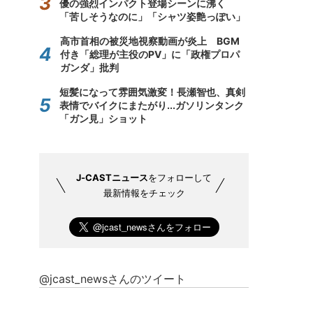
優の強烈インパクト登場シーンに沸く
「苦しそうなのに」「シャツ姿艶っぽい」
高市首相の被災地視察動画が炎上 BGM
付き「総理が主役のPV」に「政権プロパ
ガンダ」批判
短髪になって雰囲気激変！長瀬智也、真剣
表情でバイクにまたがり...ガソリンタンク
「ガン見」ショット
J-CASTニュース
をフォローして
最新情報をチェック
@jcast_newsさんのツイート