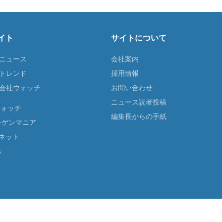
イト
サイトについて
Tニュース
会社案内
Tトレンド
採用情報
ST会社ウォッチ
お問い合わせ
ニュース読者投稿
ウォッチ
編集長からの手紙
ーゲンマニア
ネット
る