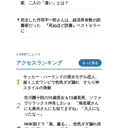
家、二人の「違い」とは？
死去した丹羽宇一郎さんは、経済界有数の読
書家だった 『死ぬほど読書』ベストセラー
に
J-CASTニュース
アクセスランキング
もっと見る
サッカー・ハーランドの美女モデル恋人、
超ミニ丈ワンピで色気ダダ漏れ すらり神
スタイルの美貌
市川團十郎の15歳長女＆13歳長男、ソファ
でリラックス仲良し2ショ 「海老蔵さん
にも麻央さんにも似てますね」「大人にな
ったな～」
NHK朝ドラ「風、薫る」、色気ダダ漏れ俳