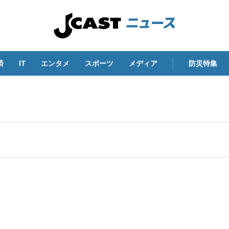
済
IT
エンタメ
スポーツ
メディア
防災特集