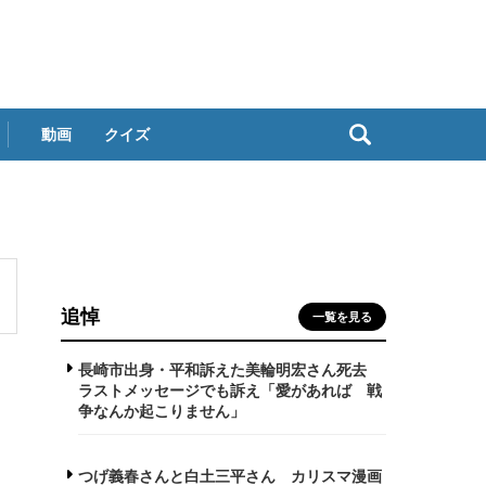
動画
クイズ
追悼
一覧を見る
長崎市出身・平和訴えた美輪明宏さん死去
ラストメッセージでも訴え「愛があれば 戦
争なんか起こりません」
つげ義春さんと白土三平さん カリスマ漫画