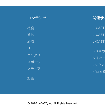
コンテンツ
関連サ
社会
J-CAS
政治
J-CAS
経済
J-CA
IT
BOOK
エンタメ
東京バ
スポーツ
Jタウン
メディア
ゼロま
動画
© 2026 J-CAST, Inc. All Rights Reserved.