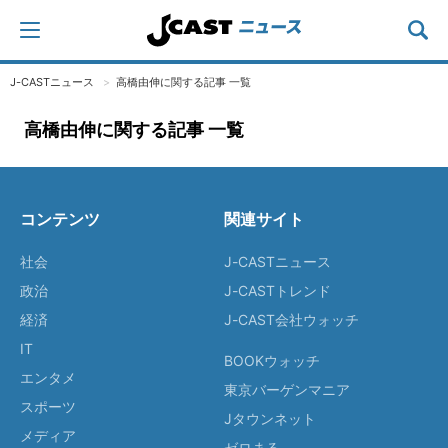
J-CASTニュース
高橋由伸に関する記事 一覧
高橋由伸に関する記事 一覧
コンテンツ
関連サイト
社会
J-CASTニュース
政治
J-CASTトレンド
経済
J-CAST会社ウォッチ
IT
BOOKウォッチ
エンタメ
東京バーゲンマニア
スポーツ
Jタウンネット
メディア
ゼロまる