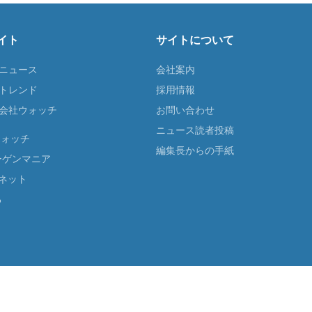
イト
サイトについて
Tニュース
会社案内
Tトレンド
採用情報
ST会社ウォッチ
お問い合わせ
ニュース読者投稿
ウォッチ
編集長からの手紙
ーゲンマニア
ネット
る