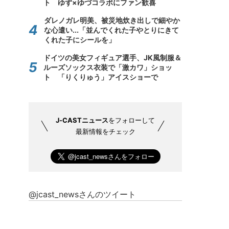
ト ゆず×ゆづコラボにファン歓喜
ダレノガレ明美、被災地炊き出しで細やか
な心遣い...「並んでくれた子やとりにきて
くれた子にシールを」
ドイツの美女フィギュア選手、JK風制服＆
ルーズソックス衣装で「激カワ」ショッ
ト 「りくりゅう」アイスショーで
J-CASTニュース
をフォローして
最新情報をチェック
@jcast_newsさんのツイート