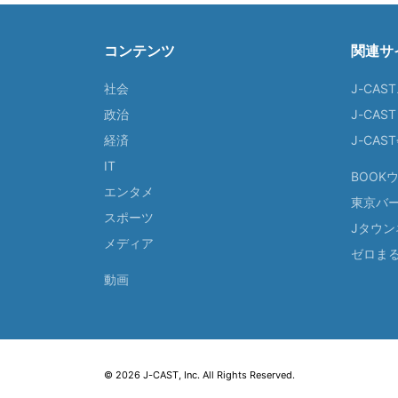
コンテンツ
関連サ
社会
J-CAS
政治
J-CAS
経済
J-CA
IT
BOOK
エンタメ
東京バ
スポーツ
Jタウン
メディア
ゼロま
動画
© 2026 J-CAST, Inc. All Rights Reserved.