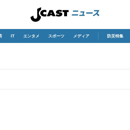
済
IT
エンタメ
スポーツ
メディア
防災特集