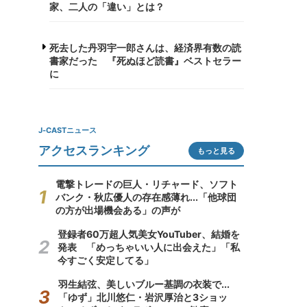
家、二人の「違い」とは？
死去した丹羽宇一郎さんは、経済界有数の読
書家だった 『死ぬほど読書』ベストセラー
に
J-CASTニュース
アクセスランキング
もっと見る
電撃トレードの巨人・リチャード、ソフト
バンク・秋広優人の存在感薄れ...「他球団
の方が出場機会ある」の声が
登録者60万超人気美女YouTuber、結婚を
発表 「めっちゃいい人に出会えた」「私
今すごく安定してる」
羽生結弦、美しいブルー基調の衣装で...
「ゆず」北川悠仁・岩沢厚治と3ショッ