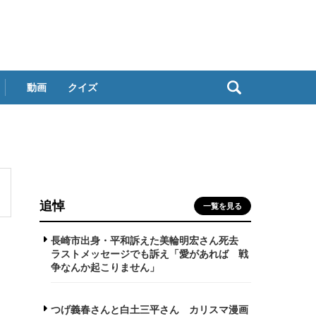
動画
クイズ
追悼
一覧を見る
長崎市出身・平和訴えた美輪明宏さん死去
ラストメッセージでも訴え「愛があれば 戦
争なんか起こりません」
つげ義春さんと白土三平さん カリスマ漫画