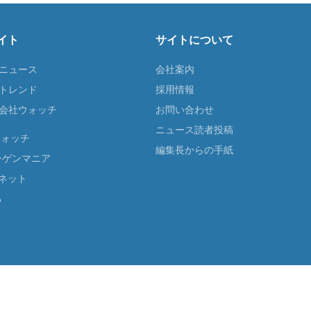
イト
サイトについて
Tニュース
会社案内
Tトレンド
採用情報
ST会社ウォッチ
お問い合わせ
ニュース読者投稿
ウォッチ
編集長からの手紙
ーゲンマニア
ネット
る