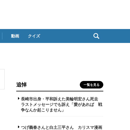
動画
クイズ
追悼
一覧を見る
長崎市出身・平和訴えた美輪明宏さん死去
ラストメッセージでも訴え「愛があれば 戦
争なんか起こりません」
つげ義春さんと白土三平さん カリスマ漫画