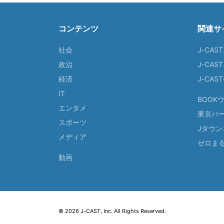
コンテンツ
関連サ
社会
J-CAS
政治
J-CAS
経済
J-CA
IT
BOOK
エンタメ
東京バ
スポーツ
Jタウン
メディア
ゼロま
動画
© 2026 J-CAST, Inc. All Rights Reserved.