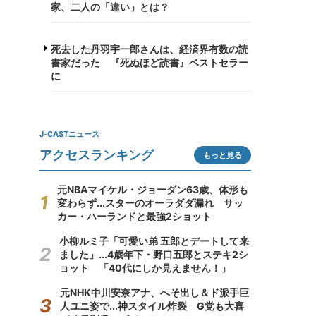
家、二人の「違い」とは？
死去した丹羽宇一郎さんは、経済界有数の読
書家だった 『死ぬほど読書』ベストセラー
に
J-CASTニュース
アクセスランキング
もっと見る
元NBAマイケル・ジョーダン63歳、体形も
変わらず...スターのオーラダダ漏れ サッ
カー・ハーランドと最強2ショット
小柳ルミ子「可愛い弟 五郎とデートして来
ました」...4歳年下・野口五郎とステキ2シ
ョット 「40代にしか見えません！」
元NHK中川安奈アナ、へそ出し＆ド派手巨
人ユニ姿で...神スタイル炸裂 G党も大喜