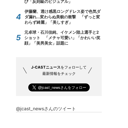
び「反則級のビジュアル」
伊藤蘭、透け感黒ロングドレス姿で色気ダ
ダ漏れ...変わらぬ美貌の衝撃 「ずっと変
わらず綺麗」「美しすぎ」
元卓球・石川佳純、イケメン陸上選手と2
ショット 「メチャ可愛い」「かわいい笑
顔」「美男美女」話題に
J-CASTニュース
をフォローして
最新情報をチェック
@jcast_newsさんのツイート