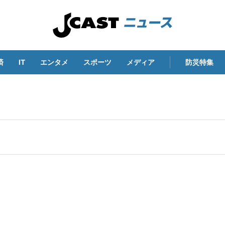
済
IT
エンタメ
スポーツ
メディア
防災特集