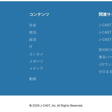
コンテンツ
関連サ
社会
J-CAS
政治
J-CAS
経済
J-CA
IT
BOOK
エンタメ
東京バ
スポーツ
Jタウン
メディア
ゼロま
動画
© 2026 J-CAST, Inc. All Rights Reserved.