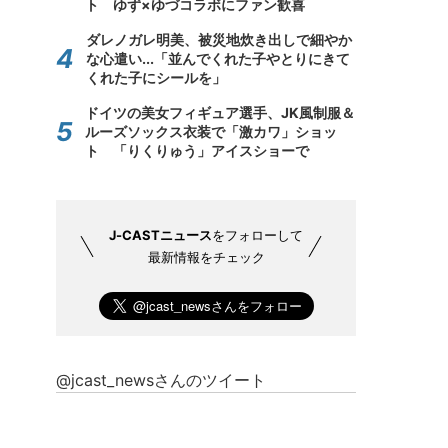
ト ゆず×ゆづコラボにファン歓喜
ダレノガレ明美、被災地炊き出しで細やか
な心遣い...「並んでくれた子やとりにきて
くれた子にシールを」
ドイツの美女フィギュア選手、JK風制服＆
ルーズソックス衣装で「激カワ」ショッ
ト 「りくりゅう」アイスショーで
J-CASTニュース
をフォローして
最新情報をチェック
@jcast_newsさんのツイート