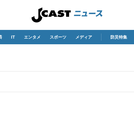
済
IT
エンタメ
スポーツ
メディア
防災特集