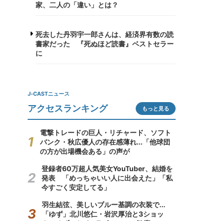
家、二人の「違い」とは？
死去した丹羽宇一郎さんは、経済界有数の読
書家だった 『死ぬほど読書』ベストセラー
に
J-CASTニュース
アクセスランキング
もっと見る
電撃トレードの巨人・リチャード、ソフト
バンク・秋広優人の存在感薄れ...「他球団
の方が出場機会ある」の声が
登録者60万超人気美女YouTuber、結婚を
発表 「めっちゃいい人に出会えた」「私
今すごく安定してる」
羽生結弦、美しいブルー基調の衣装で...
「ゆず」北川悠仁・岩沢厚治と3ショッ