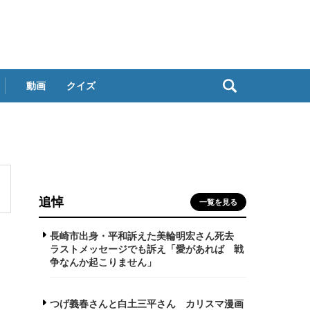
動画
クイズ
追悼
一覧を見る
長崎市出身・平和訴えた美輪明宏さん死去
ラストメッセージでも訴え「愛があれば 戦
争なんか起こりません」
つげ義春さんと白土三平さん カリスマ漫画