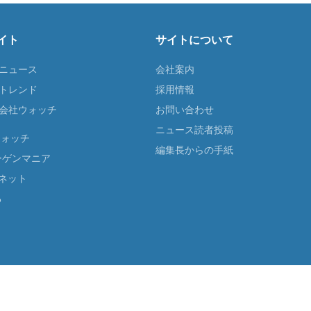
イト
サイトについて
Tニュース
会社案内
Tトレンド
採用情報
ST会社ウォッチ
お問い合わせ
ニュース読者投稿
ウォッチ
編集長からの手紙
ーゲンマニア
ネット
る