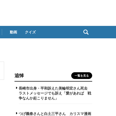
動画
クイズ
追悼
一覧を見る
長崎市出身・平和訴えた美輪明宏さん死去
ラストメッセージでも訴え「愛があれば 戦
争なんか起こりません」
つげ義春さんと白土三平さん カリスマ漫画