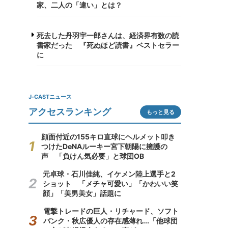
家、二人の「違い」とは？
死去した丹羽宇一郎さんは、経済界有数の読
書家だった 『死ぬほど読書』ベストセラー
に
J-CASTニュース
アクセスランキング
もっと見る
顔面付近の155キロ直球にヘルメット叩き
つけたDeNAルーキー宮下朝陽に擁護の
声 「負けん気必要」と球団OB
元卓球・石川佳純、イケメン陸上選手と2
ショット 「メチャ可愛い」「かわいい笑
顔」「美男美女」話題に
電撃トレードの巨人・リチャード、ソフト
バンク・秋広優人の存在感薄れ...「他球団