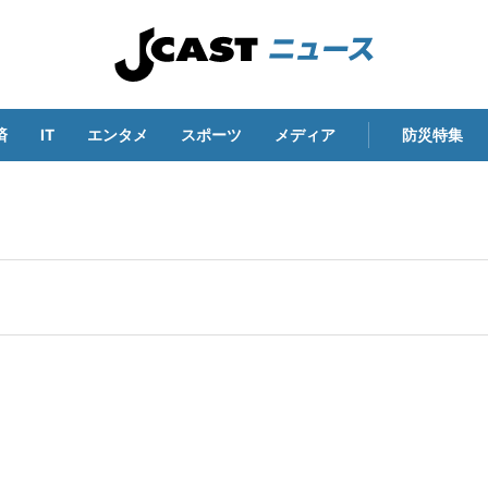
済
IT
エンタメ
スポーツ
メディア
防災特集