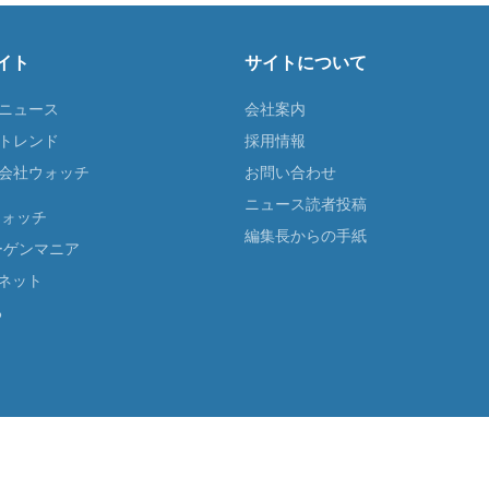
イト
サイトについて
Tニュース
会社案内
Tトレンド
採用情報
ST会社ウォッチ
お問い合わせ
ニュース読者投稿
ウォッチ
編集長からの手紙
ーゲンマニア
ネット
る