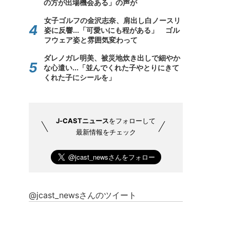
の方が出場機会ある」の声が
女子ゴルフの金沢志奈、肩出し白ノースリ
姿に反響...「可愛いにも程がある」 ゴル
フウェア姿と雰囲気変わって
ダレノガレ明美、被災地炊き出しで細やか
な心遣い...「並んでくれた子やとりにきて
くれた子にシールを」
J-CASTニュース
をフォローして
最新情報をチェック
@jcast_newsさんのツイート