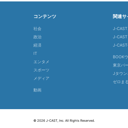
コンテンツ
関連サ
社会
J-CAS
政治
J-CAS
経済
J-CA
IT
BOOK
エンタメ
東京バ
スポーツ
Jタウン
メディア
ゼロま
動画
© 2026 J-CAST, Inc. All Rights Reserved.