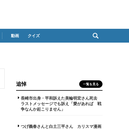
動画
クイズ
追悼
一覧を見る
長崎市出身・平和訴えた美輪明宏さん死去
ラストメッセージでも訴え「愛があれば 戦
争なんか起こりません」
つげ義春さんと白土三平さん カリスマ漫画