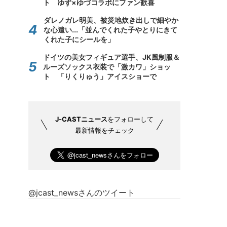
ト ゆず×ゆづコラボにファン歓喜
ダレノガレ明美、被災地炊き出しで細やか
な心遣い...「並んでくれた子やとりにきて
くれた子にシールを」
ドイツの美女フィギュア選手、JK風制服＆
ルーズソックス衣装で「激カワ」ショッ
ト 「りくりゅう」アイスショーで
J-CASTニュース
をフォローして
最新情報をチェック
@jcast_newsさんのツイート