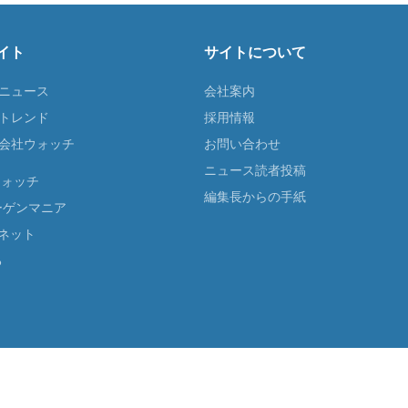
イト
サイトについて
Tニュース
会社案内
Tトレンド
採用情報
ST会社ウォッチ
お問い合わせ
ニュース読者投稿
ウォッチ
編集長からの手紙
ーゲンマニア
ネット
る