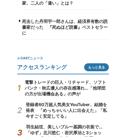
家、二人の「違い」とは？
死去した丹羽宇一郎さんは、経済界有数の読
書家だった 『死ぬほど読書』ベストセラー
に
J-CASTニュース
アクセスランキング
もっと見る
電撃トレードの巨人・リチャード、ソフト
バンク・秋広優人の存在感薄れ...「他球団
の方が出場機会ある」の声が
登録者60万超人気美女YouTuber、結婚を
発表 「めっちゃいい人に出会えた」「私
今すごく安定してる」
羽生結弦、美しいブルー基調の衣装で...
「ゆず」北川悠仁・岩沢厚治と3ショッ