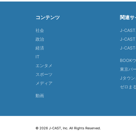
コンテンツ
関連サ
社会
J-CAS
政治
J-CAS
経済
J-CA
IT
BOOK
エンタメ
東京バ
スポーツ
Jタウン
メディア
ゼロま
動画
© 2026 J-CAST, Inc. All Rights Reserved.