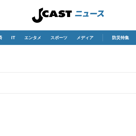
済
IT
エンタメ
スポーツ
メディア
防災特集