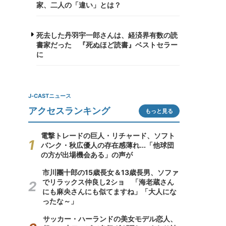
家、二人の「違い」とは？
死去した丹羽宇一郎さんは、経済界有数の読
書家だった 『死ぬほど読書』ベストセラー
に
J-CASTニュース
アクセスランキング
もっと見る
電撃トレードの巨人・リチャード、ソフト
バンク・秋広優人の存在感薄れ...「他球団
の方が出場機会ある」の声が
市川團十郎の15歳長女＆13歳長男、ソファ
でリラックス仲良し2ショ 「海老蔵さん
にも麻央さんにも似てますね」「大人にな
ったな～」
サッカー・ハーランドの美女モデル恋人、