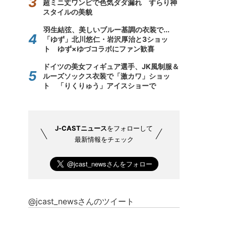
超ミニ丈ワンピで色気ダダ漏れ すらり神
スタイルの美貌
羽生結弦、美しいブルー基調の衣装で...
「ゆず」北川悠仁・岩沢厚治と3ショッ
ト ゆず×ゆづコラボにファン歓喜
ドイツの美女フィギュア選手、JK風制服＆
ルーズソックス衣装で「激カワ」ショッ
ト 「りくりゅう」アイスショーで
J-CASTニュース
をフォローして
最新情報をチェック
@jcast_newsさんのツイート