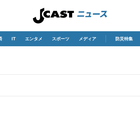
済
IT
エンタメ
スポーツ
メディア
防災特集