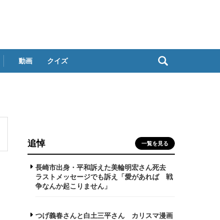
動画
クイズ
追悼
一覧を見る
長崎市出身・平和訴えた美輪明宏さん死去
ラストメッセージでも訴え「愛があれば 戦
争なんか起こりません」
つげ義春さんと白土三平さん カリスマ漫画