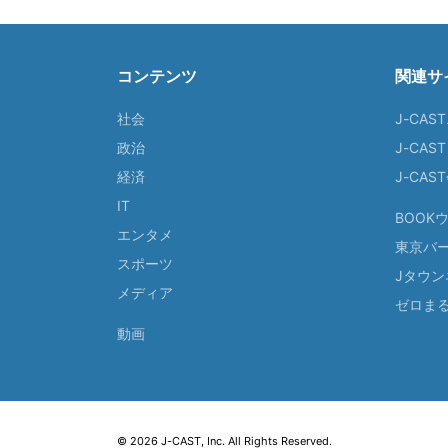
コンテンツ
関連サ
社会
J-CAS
政治
J-CAS
経済
J-CA
IT
BOOK
エンタメ
東京バ
スポーツ
Jタウン
メディア
ゼロま
動画
© 2026 J-CAST, Inc. All Rights Reserved.