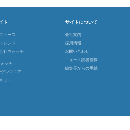
イト
サイトについて
Tニュース
会社案内
Tトレンド
採用情報
ST会社ウォッチ
お問い合わせ
ニュース読者投稿
ウォッチ
編集長からの手紙
ーゲンマニア
ネット
る