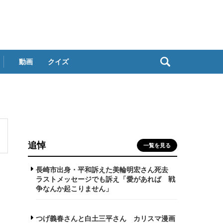
動画
クイズ
追悼
一覧を見る
長崎市出身・平和訴えた美輪明宏さん死去
ラストメッセージでも訴え「愛があれば 戦
争なんか起こりません」
つげ義春さんと白土三平さん カリスマ漫画