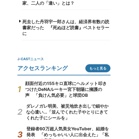
家、二人の「違い」とは？
死去した丹羽宇一郎さんは、経済界有数の読
書家だった 『死ぬほど読書』ベストセラー
に
J-CASTニュース
アクセスランキング
もっと見る
顔面付近の155キロ直球にヘルメット叩き
つけたDeNAルーキー宮下朝陽に擁護の
声 「負けん気必要」と球団OB
ダレノガレ明美、被災地炊き出しで細やか
な心遣い...「並んでくれた子やとりにきて
くれた子にシールを」
登録者60万超人気美女YouTuber、結婚を
発表 「めっちゃいい人に出会えた」「私