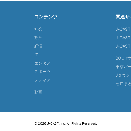
コンテンツ
関連サ
社会
J-CAS
政治
J-CAS
経済
J-CA
IT
BOOK
エンタメ
東京バ
スポーツ
Jタウン
メディア
ゼロま
動画
© 2026 J-CAST, Inc. All Rights Reserved.