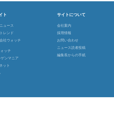
イト
サイトについて
Tニュース
会社案内
Tトレンド
採用情報
ST会社ウォッチ
お問い合わせ
ニュース読者投稿
ウォッチ
編集長からの手紙
ーゲンマニア
ネット
る