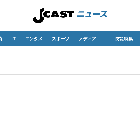
済
IT
エンタメ
スポーツ
メディア
防災特集