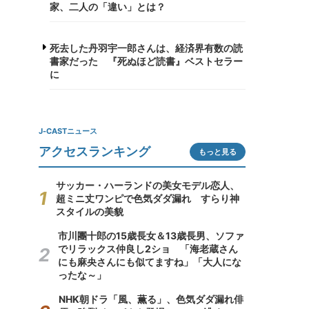
家、二人の「違い」とは？
死去した丹羽宇一郎さんは、経済界有数の読
書家だった 『死ぬほど読書』ベストセラー
に
J-CASTニュース
アクセスランキング
もっと見る
サッカー・ハーランドの美女モデル恋人、
超ミニ丈ワンピで色気ダダ漏れ すらり神
スタイルの美貌
市川團十郎の15歳長女＆13歳長男、ソファ
でリラックス仲良し2ショ 「海老蔵さん
にも麻央さんにも似てますね」「大人にな
ったな～」
NHK朝ドラ「風、薫る」、色気ダダ漏れ俳