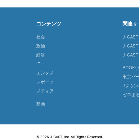
コンテンツ
関連サ
社会
J-CAS
政治
J-CAS
経済
J-CA
IT
BOOK
エンタメ
東京バ
スポーツ
Jタウン
メディア
ゼロま
動画
© 2026 J-CAST, Inc. All Rights Reserved.