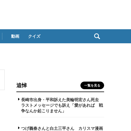
動画
クイズ
追悼
一覧を見る
長崎市出身・平和訴えた美輪明宏さん死去
ラストメッセージでも訴え「愛があれば 戦
争なんか起こりません」
つげ義春さんと白土三平さん カリスマ漫画