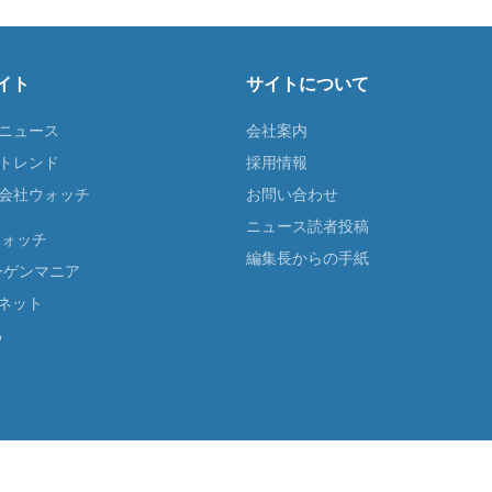
イト
サイトについて
Tニュース
会社案内
Tトレンド
採用情報
ST会社ウォッチ
お問い合わせ
ニュース読者投稿
ウォッチ
編集長からの手紙
ーゲンマニア
ネット
る