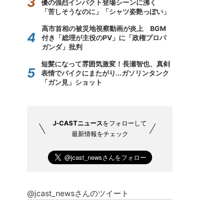
優の強烈インパクト登場シーンに沸く
「苦しそうなのに」「シャツ姿艶っぽい」
高市首相の被災地視察動画が炎上 BGM
付き「総理が主役のPV」に「政権プロパ
ガンダ」批判
短髪になって雰囲気激変！長瀬智也、真剣
表情でバイクにまたがり...ガソリンタンク
「ガン見」ショット
J-CASTニュース
をフォローして
最新情報をチェック
@jcast_newsさんのツイート