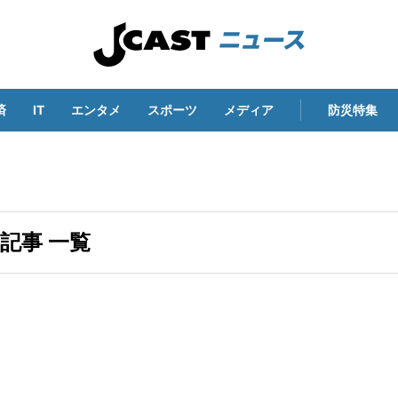
済
IT
エンタメ
スポーツ
メディア
防災特集
る記事 一覧