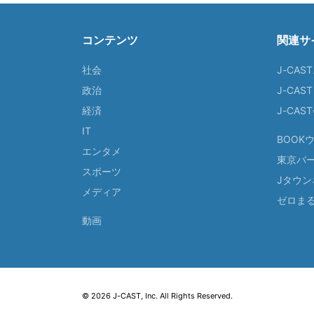
コンテンツ
関連サ
社会
J-CAS
政治
J-CAS
経済
J-CA
IT
BOOK
エンタメ
東京バ
スポーツ
Jタウン
メディア
ゼロま
動画
© 2026 J-CAST, Inc. All Rights Reserved.