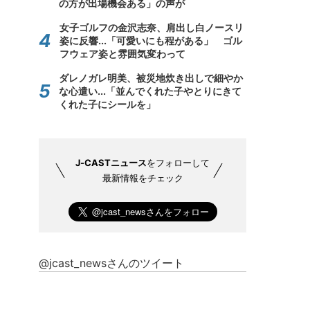
の方が出場機会ある」の声が
女子ゴルフの金沢志奈、肩出し白ノースリ
姿に反響...「可愛いにも程がある」 ゴル
フウェア姿と雰囲気変わって
ダレノガレ明美、被災地炊き出しで細やか
な心遣い...「並んでくれた子やとりにきて
くれた子にシールを」
J-CASTニュース
をフォローして
最新情報をチェック
@jcast_newsさんのツイート