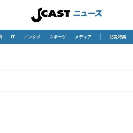
済
IT
エンタメ
スポーツ
メディア
防災特集