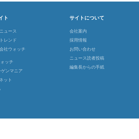
イト
サイトについて
Tニュース
会社案内
Tトレンド
採用情報
ST会社ウォッチ
お問い合わせ
ニュース読者投稿
ウォッチ
編集長からの手紙
ーゲンマニア
ネット
る