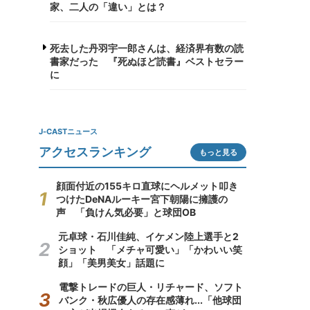
家、二人の「違い」とは？
死去した丹羽宇一郎さんは、経済界有数の読
書家だった 『死ぬほど読書』ベストセラー
に
J-CASTニュース
アクセスランキング
もっと見る
顔面付近の155キロ直球にヘルメット叩き
つけたDeNAルーキー宮下朝陽に擁護の
声 「負けん気必要」と球団OB
元卓球・石川佳純、イケメン陸上選手と2
ショット 「メチャ可愛い」「かわいい笑
顔」「美男美女」話題に
電撃トレードの巨人・リチャード、ソフト
バンク・秋広優人の存在感薄れ...「他球団