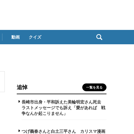
動画
クイズ
追悼
一覧を見る
長崎市出身・平和訴えた美輪明宏さん死去
ラストメッセージでも訴え「愛があれば 戦
争なんか起こりません」
つげ義春さんと白土三平さん カリスマ漫画