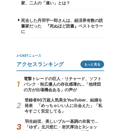
家、二人の「違い」とは？
死去した丹羽宇一郎さんは、経済界有数の読
書家だった 『死ぬほど読書』ベストセラー
に
J-CASTニュース
アクセスランキング
もっと見る
電撃トレードの巨人・リチャード、ソフト
バンク・秋広優人の存在感薄れ...「他球団
の方が出場機会ある」の声が
登録者60万超人気美女YouTuber、結婚を
発表 「めっちゃいい人に出会えた」「私
今すごく安定してる」
羽生結弦、美しいブルー基調の衣装で...
「ゆず」北川悠仁・岩沢厚治と3ショッ