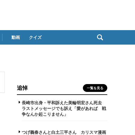
動画
クイズ
追悼
一覧を見る
長崎市出身・平和訴えた美輪明宏さん死去
ラストメッセージでも訴え「愛があれば 戦
争なんか起こりません」
つげ義春さんと白土三平さん カリスマ漫画