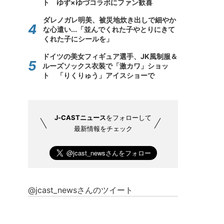
ト ゆず×ゆづコラボにファン歓喜
ダレノガレ明美、被災地炊き出しで細やか
な心遣い...「並んでくれた子やとりにきて
くれた子にシールを」
ドイツの美女フィギュア選手、JK風制服＆
ルーズソックス衣装で「激カワ」ショッ
ト 「りくりゅう」アイスショーで
J-CASTニュース
をフォローして
最新情報をチェック
@jcast_newsさんのツイート