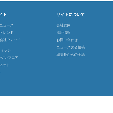
イト
サイトについて
Tニュース
会社案内
Tトレンド
採用情報
ST会社ウォッチ
お問い合わせ
ニュース読者投稿
ウォッチ
編集長からの手紙
ーゲンマニア
ネット
る