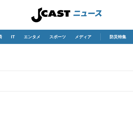
済
IT
エンタメ
スポーツ
メディア
防災特集