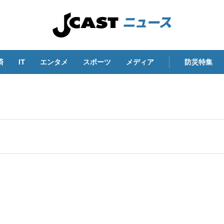
済
IT
エンタメ
スポーツ
メディア
防災特集