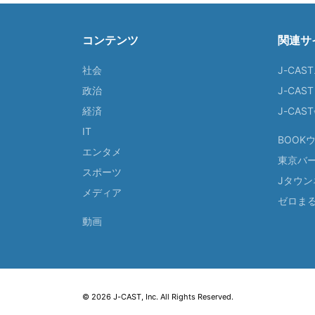
コンテンツ
関連サ
社会
J-CAS
政治
J-CAS
経済
J-CA
IT
BOOK
エンタメ
東京バ
スポーツ
Jタウン
メディア
ゼロま
動画
© 2026 J-CAST, Inc. All Rights Reserved.