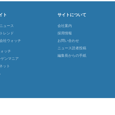
イト
サイトについて
Tニュース
会社案内
Tトレンド
採用情報
ST会社ウォッチ
お問い合わせ
ニュース読者投稿
ウォッチ
編集長からの手紙
ーゲンマニア
ネット
る