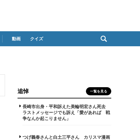
動画
クイズ
追悼
一覧を見る
長崎市出身・平和訴えた美輪明宏さん死去
ラストメッセージでも訴え「愛があれば 戦
争なんか起こりません」
つげ義春さんと白土三平さん カリスマ漫画