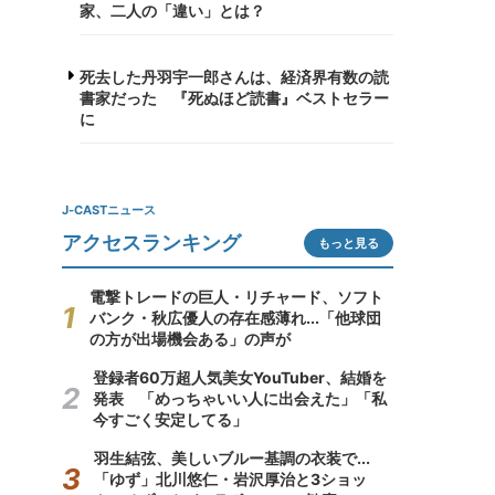
家、二人の「違い」とは？
死去した丹羽宇一郎さんは、経済界有数の読
書家だった 『死ぬほど読書』ベストセラー
に
J-CASTニュース
アクセスランキング
もっと見る
電撃トレードの巨人・リチャード、ソフト
バンク・秋広優人の存在感薄れ...「他球団
の方が出場機会ある」の声が
登録者60万超人気美女YouTuber、結婚を
発表 「めっちゃいい人に出会えた」「私
今すごく安定してる」
羽生結弦、美しいブルー基調の衣装で...
「ゆず」北川悠仁・岩沢厚治と3ショッ