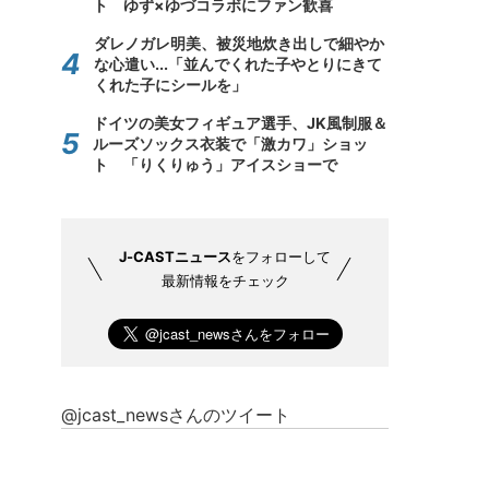
ト ゆず×ゆづコラボにファン歓喜
ダレノガレ明美、被災地炊き出しで細やか
な心遣い...「並んでくれた子やとりにきて
くれた子にシールを」
ドイツの美女フィギュア選手、JK風制服＆
ルーズソックス衣装で「激カワ」ショッ
ト 「りくりゅう」アイスショーで
J-CASTニュース
をフォローして
最新情報をチェック
@jcast_newsさんのツイート