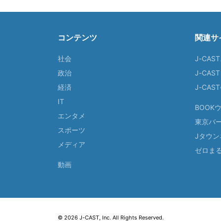
コンテンツ
関連サ
社会
J-CAS
政治
J-CAS
経済
J-CA
IT
BOOK
エンタメ
東京バ
スポーツ
Jタウン
メディア
ゼロま
動画
© 2026 J-CAST, Inc. All Rights Reserved.