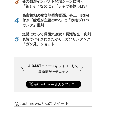
優の強烈インパクト登場シーンに沸く
「苦しそうなのに」「シャツ姿艶っぽい」
高市首相の被災地視察動画が炎上 BGM
付き「総理が主役のPV」に「政権プロパ
ガンダ」批判
短髪になって雰囲気激変！長瀬智也、真剣
表情でバイクにまたがり...ガソリンタンク
「ガン見」ショット
J-CASTニュース
をフォローして
最新情報をチェック
@jcast_newsさんのツイート