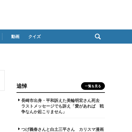
動画
クイズ
追悼
一覧を見る
長崎市出身・平和訴えた美輪明宏さん死去
ラストメッセージでも訴え「愛があれば 戦
争なんか起こりません」
つげ義春さんと白土三平さん カリスマ漫画