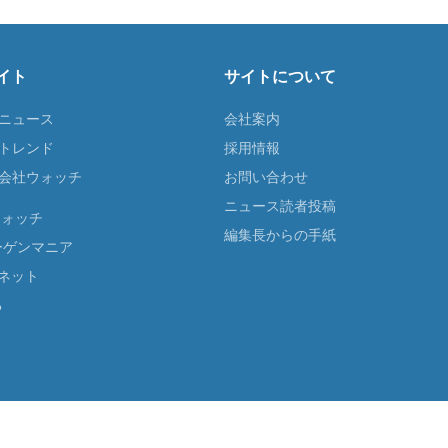
イト
サイトについて
Tニュース
会社案内
Tトレンド
採用情報
ST会社ウォッチ
お問い合わせ
ニュース読者投稿
ウォッチ
編集長からの手紙
ーゲンマニア
ネット
る