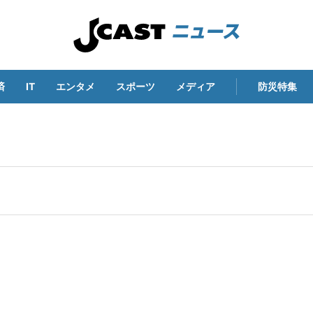
済
IT
エンタメ
スポーツ
メディア
防災特集