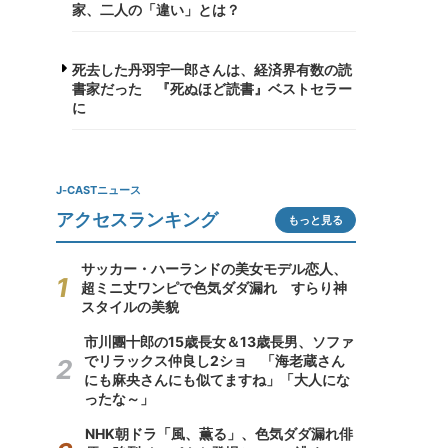
家、二人の「違い」とは？
死去した丹羽宇一郎さんは、経済界有数の読
書家だった 『死ぬほど読書』ベストセラー
に
J-CASTニュース
アクセスランキング
もっと見る
サッカー・ハーランドの美女モデル恋人、
超ミニ丈ワンピで色気ダダ漏れ すらり神
スタイルの美貌
市川團十郎の15歳長女＆13歳長男、ソファ
でリラックス仲良し2ショ 「海老蔵さん
にも麻央さんにも似てますね」「大人にな
ったな～」
NHK朝ドラ「風、薫る」、色気ダダ漏れ俳