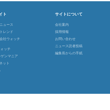
イト
サイトについて
Tニュース
会社案内
Tトレンド
採用情報
ST会社ウォッチ
お問い合わせ
ニュース読者投稿
ウォッチ
編集長からの手紙
ーゲンマニア
ネット
る