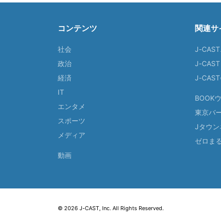
コンテンツ
関連サ
社会
J-CAS
政治
J-CAS
経済
J-CA
IT
BOOK
エンタメ
東京バ
スポーツ
Jタウン
メディア
ゼロま
動画
© 2026 J-CAST, Inc. All Rights Reserved.