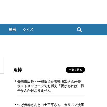
動画
クイズ
追悼
一覧を見る
長崎市出身・平和訴えた美輪明宏さん死去
ラストメッセージでも訴え「愛があれば 戦
争なんか起こりません」
つげ義春さんと白土三平さん カリスマ漫画