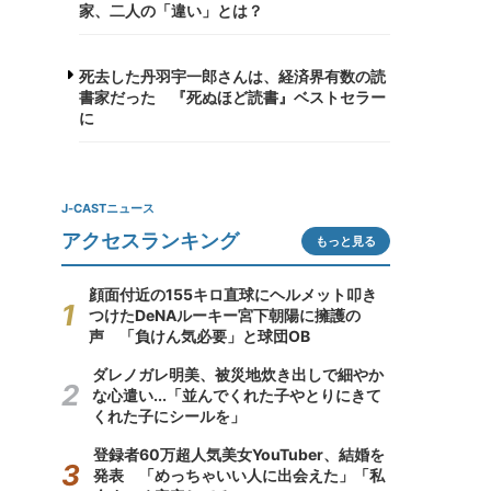
家、二人の「違い」とは？
死去した丹羽宇一郎さんは、経済界有数の読
書家だった 『死ぬほど読書』ベストセラー
に
J-CASTニュース
アクセスランキング
もっと見る
顔面付近の155キロ直球にヘルメット叩き
つけたDeNAルーキー宮下朝陽に擁護の
声 「負けん気必要」と球団OB
ダレノガレ明美、被災地炊き出しで細やか
な心遣い...「並んでくれた子やとりにきて
くれた子にシールを」
登録者60万超人気美女YouTuber、結婚を
発表 「めっちゃいい人に出会えた」「私