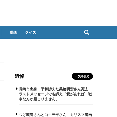
動画
クイズ
追悼
一覧を見る
長崎市出身・平和訴えた美輪明宏さん死去
ラストメッセージでも訴え「愛があれば 戦
争なんか起こりません」
つげ義春さんと白土三平さん カリスマ漫画