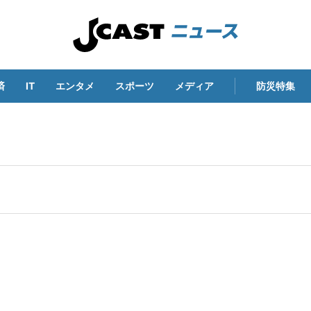
済
IT
エンタメ
スポーツ
メディア
防災特集