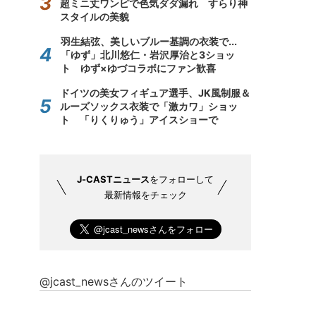
超ミニ丈ワンピで色気ダダ漏れ すらり神
スタイルの美貌
羽生結弦、美しいブルー基調の衣装で...
「ゆず」北川悠仁・岩沢厚治と3ショッ
ト ゆず×ゆづコラボにファン歓喜
ドイツの美女フィギュア選手、JK風制服＆
ルーズソックス衣装で「激カワ」ショッ
ト 「りくりゅう」アイスショーで
J-CASTニュース
をフォローして
最新情報をチェック
@jcast_newsさんのツイート