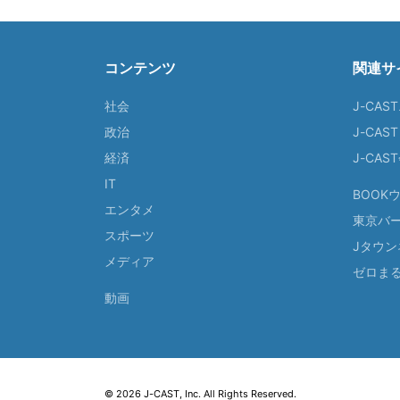
コンテンツ
関連サ
社会
J-CAS
政治
J-CAS
経済
J-CA
IT
BOOK
エンタメ
東京バ
スポーツ
Jタウン
メディア
ゼロま
動画
© 2026 J-CAST, Inc. All Rights Reserved.