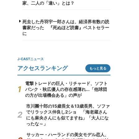
家、二人の「違い」とは？
死去した丹羽宇一郎さんは、経済界有数の読
書家だった 『死ぬほど読書』ベストセラー
に
J-CASTニュース
アクセスランキング
もっと見る
電撃トレードの巨人・リチャード、ソフト
バンク・秋広優人の存在感薄れ...「他球団
の方が出場機会ある」の声が
市川團十郎の15歳長女＆13歳長男、ソファ
でリラックス仲良し2ショ 「海老蔵さん
にも麻央さんにも似てますね」「大人にな
ったな～」
サッカー・ハーランドの美女モデル恋人、