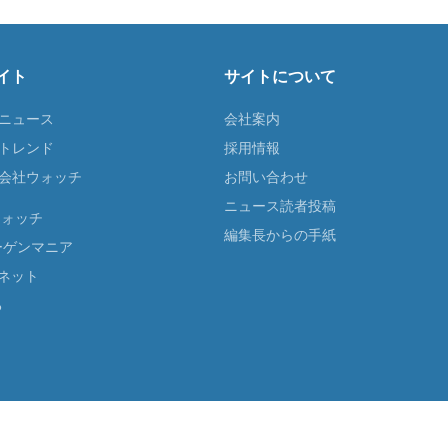
イト
サイトについて
Tニュース
会社案内
Tトレンド
採用情報
ST会社ウォッチ
お問い合わせ
ニュース読者投稿
ウォッチ
編集長からの手紙
ーゲンマニア
ネット
る