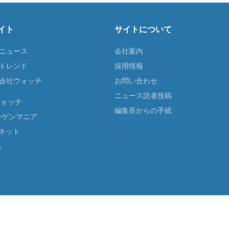
イト
サイトについて
Tニュース
会社案内
Tトレンド
採用情報
ST会社ウォッチ
お問い合わせ
ニュース読者投稿
ウォッチ
編集長からの手紙
ーゲンマニア
ネット
る