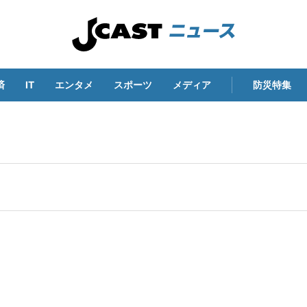
済
IT
エンタメ
スポーツ
メディア
防災特集