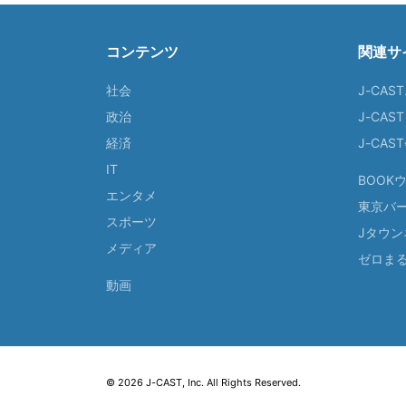
コンテンツ
関連サ
社会
J-CAS
政治
J-CAS
経済
J-CA
IT
BOOK
エンタメ
東京バ
スポーツ
Jタウン
メディア
ゼロま
動画
© 2026 J-CAST, Inc. All Rights Reserved.