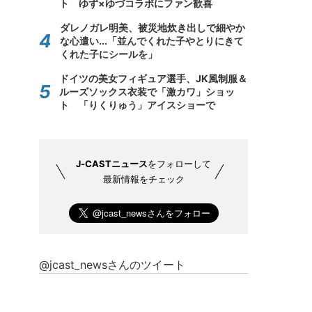
ト ゆず×ゆづコラボにファン歓喜
ダレノガレ明美、被災地炊き出しで細やか
な心遣い...「並んでくれた子やとりにきて
くれた子にシールを」
ドイツの美女フィギュア選手、JK風制服＆
ルーズソックス衣装で「激カワ」ショッ
ト 「りくりゅう」アイスショーで
J-CASTニュース
をフォローして
最新情報をチェック
@jcast_newsさんのツイート