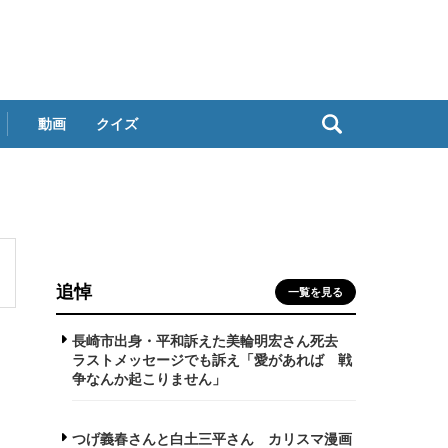
動画
クイズ
追悼
一覧を見る
長崎市出身・平和訴えた美輪明宏さん死去
ラストメッセージでも訴え「愛があれば 戦
争なんか起こりません」
つげ義春さんと白土三平さん カリスマ漫画