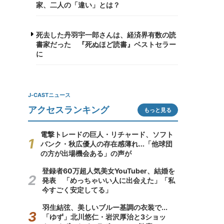
家、二人の「違い」とは？
死去した丹羽宇一郎さんは、経済界有数の読
書家だった 『死ぬほど読書』ベストセラー
に
J-CASTニュース
アクセスランキング
もっと見る
電撃トレードの巨人・リチャード、ソフト
バンク・秋広優人の存在感薄れ...「他球団
の方が出場機会ある」の声が
登録者60万超人気美女YouTuber、結婚を
発表 「めっちゃいい人に出会えた」「私
今すごく安定してる」
羽生結弦、美しいブルー基調の衣装で...
「ゆず」北川悠仁・岩沢厚治と3ショッ