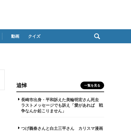
動画
クイズ
追悼
一覧を見る
長崎市出身・平和訴えた美輪明宏さん死去
ラストメッセージでも訴え「愛があれば 戦
争なんか起こりません」
つげ義春さんと白土三平さん カリスマ漫画