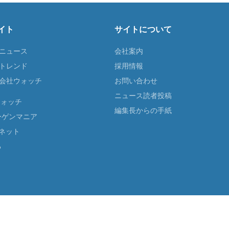
イト
サイトについて
Tニュース
会社案内
Tトレンド
採用情報
ST会社ウォッチ
お問い合わせ
ニュース読者投稿
ウォッチ
編集長からの手紙
ーゲンマニア
ネット
る