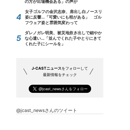
の方が出場機会ある」の声が
女子ゴルフの金沢志奈、肩出し白ノースリ
姿に反響...「可愛いにも程がある」 ゴル
フウェア姿と雰囲気変わって
ダレノガレ明美、被災地炊き出しで細やか
な心遣い...「並んでくれた子やとりにきて
くれた子にシールを」
J-CASTニュース
をフォローして
最新情報をチェック
@jcast_newsさんのツイート