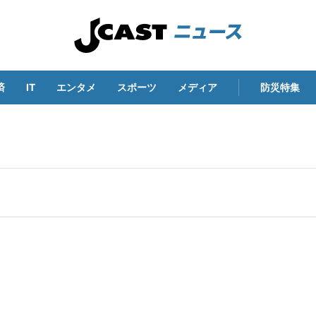
済
IT
エンタメ
スポーツ
メディア
防災特集