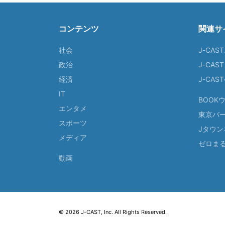
コンテンツ
関連サ
社会
J-CAS
政治
J-CAS
経済
J-CA
IT
BOOK
エンタメ
東京バ
スポーツ
Jタウン
メディア
ゼロま
動画
© 2026 J-CAST, Inc. All Rights Reserved.